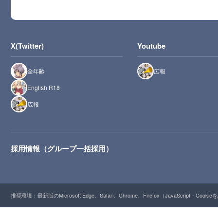
X(Twitter)
Youtube
全年齢
広報
English R18
広報
採用情報（グループ一括採用）
推奨環境：最新版のMicrosoft Edge、Safari、Chrome、Firefox（JavaScript・Cooki