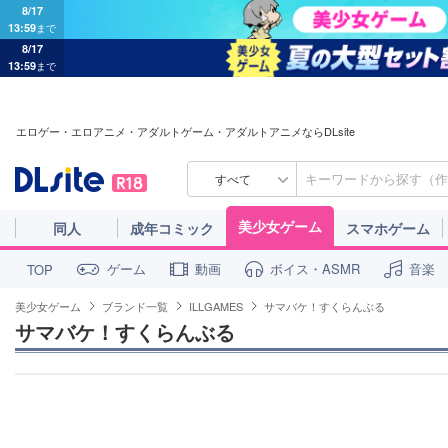
8/17
13:59
まで
8/17
13:59
まで
エロゲー・エロアニメ・アダルトゲーム・アダルトアニメならDLsite
すべて
美少女ゲーム
同人
成年コミック
スマホゲーム
ゲーム
動画
ボイス・ASMR
音楽
TOP
美少女ゲーム
ブランド一覧
ILLGAMES
サマバケ！すくらんぶる
サマバケ！すくらんぶる