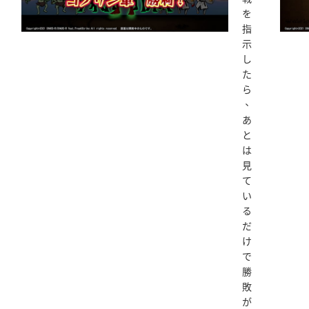
を
指
示
し
た
ら
、
あ
と
は
見
て
い
る
だ
け
で
勝
敗
が