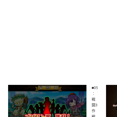
■05
：
戦
闘3
作
戦