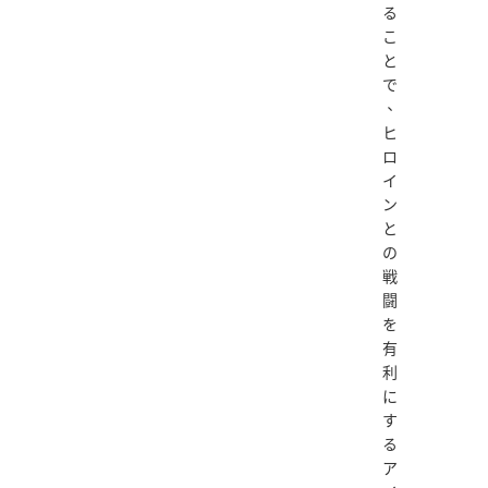
る
こ
と
で
、
ヒ
ロ
イ
ン
と
の
戦
闘
を
有
利
に
す
る
ア