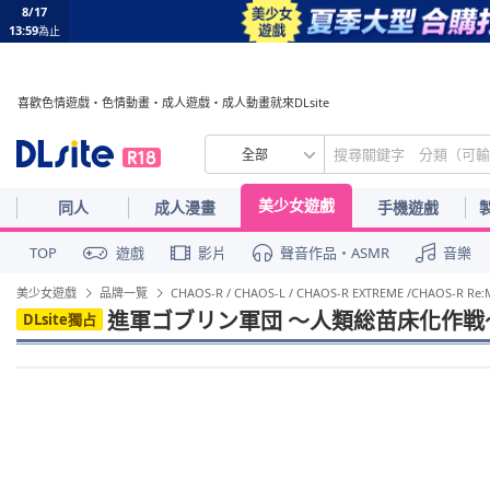
8/17
13:59
為止
喜歡色情遊戲・色情動畫・成人遊戲・成人動畫就來DLsite
全部
美少女遊戲
同人
成人漫畫
手機遊戲
TOP
遊戲
影片
聲音作品・ASMR
音樂
美少女遊戲
品牌一覽
CHAOS-R / CHAOS-L / CHAOS-R EXTREME /CHAOS-R Re:Mas
進軍ゴブリン軍団 ～人類総苗床化作戦
DLsite獨占