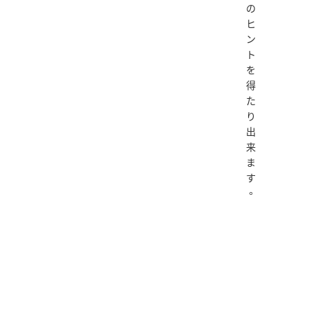
の
ヒ
ン
ト
を
得
た
り
出
来
ま
す
。