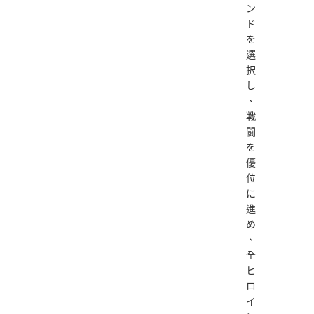
ン
ド
を
選
択
し
、
戦
闘
を
優
位
に
進
め
、
全
ヒ
ロ
イ