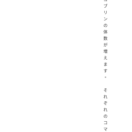
ブ
リ
ン
の
体
数
が
増
え
ま
す
。
そ
れ
ぞ
れ
の
コ
マ