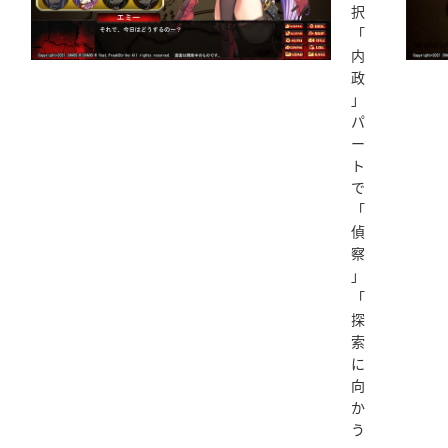
択
「
内
政
」
パ
ー
ト
で
「
偵
察
」
「
探
索
に
向
か
う