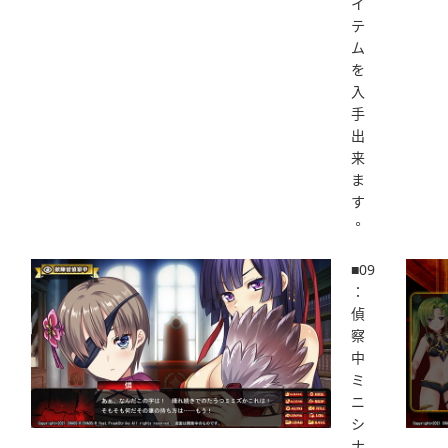
イ
テ
ム
を
入
手
出
来
ま
す
。
■09
：
偵
察
中
ミ
ニ
シ
ナ