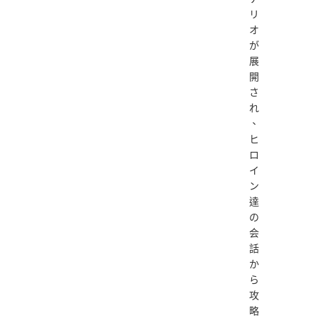
リ
オ
が
展
開
さ
れ
、
ヒ
ロ
イ
ン
達
の
会
話
か
ら
攻
略