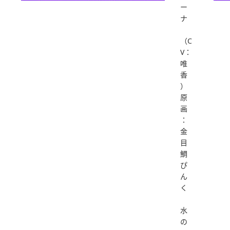
ー
ナ
（C
V：
唯
香
）
原
画
：
金
目
鯛
ぴ
ん
く
水
の