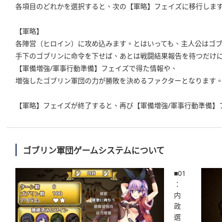
各項目のどれかを選択すると、次の【軍略】フェイズに移行しま
【軍略】
各陣営（ヒロイン）に攻め込みます。とはいっても、主人公はゴ
手下のゴブリンに命令を下せば、あとは戦闘結果報告を待つだけ
【軍備増強/軍事行動準備】フェイズで得た情報や、
増強したゴブリン軍団の力が勝敗を決めるファクターとなります
【軍略】フェイズが終了すると、再び【軍備増強/軍事行動準備】
ゴブリン軍団ゲームシステムについて
■01
：
内
政
選