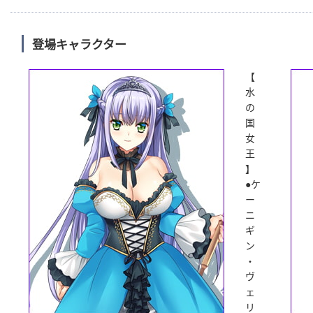
登場キャラクター
【
水
の
国
女
王
】
●ケ
ー
ニ
ギ
ン
・
ヴ
ェ
リ