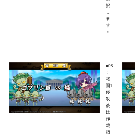
択
し
ま
す
。
■03
：
戦
闘1
侵
攻
後
は
作
戦
指