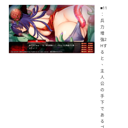
■11
：
兵
力
増
強2
Hす
る
と
、
主
人
公
の
手
下
で
あ
る
ゴ