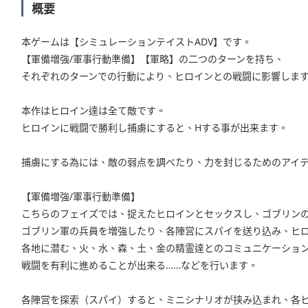
概要
本ゲームは【シミュレーションテイストADV】です。
【軍備増強/軍事行動準備】【軍略】の二つのターンを持ち、
それぞれのターンでの行動により、ヒロインとの戦闘に影響しま
本作はヒロイン達は全て敵です。
ヒロインに戦闘で勝利し捕虜にすると、Hする事が出来ます。
捕虜にする為には、敵の弱点を調べたり、力を封じるためのアイ
【軍備増強/軍事行動準備】
こちらのフェイズでは、捉えたヒロインとセックスし、ゴブリン
ゴブリン軍の兵員を増強したり、各陣営にスパイを送り込み、ヒ
各地に潜む、火、水、森、土、金の精霊達とのコミュニケーショ
戦闘を有利に進めることが出来る……などを行います。
各陣営を探索（スパイ）すると、ミニシナリオが挟み込まれ、各