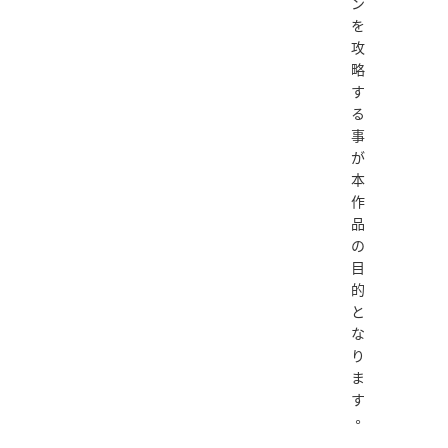
ン
を
攻
略
す
る
事
が
本
作
品
の
目
的
と
な
り
ま
す
。