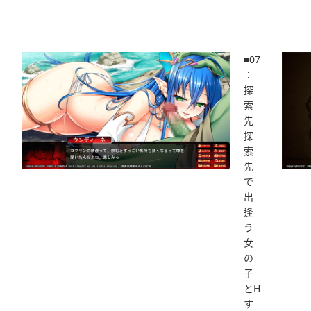
■07
：
探
索
先
探
索
先
で
出
逢
う
女
の
子
とH
す