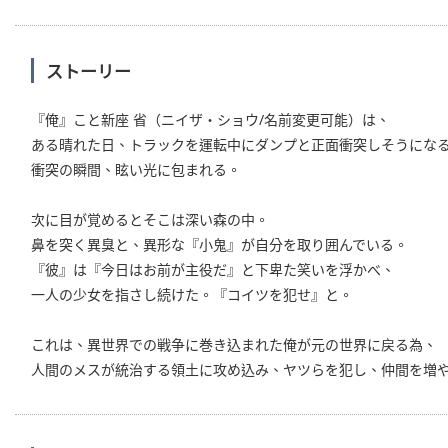
ストーリー
『俺』こと新座 省（ニイザ・ショウ/名前変更可能）は、
ある晴れた日、トラックを運転中にダンプと正面衝突しそうにな
衝突の瞬間、眩い光に包まれる。
次に目が覚めるとそこは深い森の中。
鼻を突く異臭と、異形な『小鬼』が自分を取り囲んでいる。
『彼』は『今日はお前が主役だ』と下卑た笑いを浮かべ、
一人の少女を指さし続けた。『コイツを犯せ』と。
これは、異世界での戦争に巻き込まれた俺が元の世界に戻る為、
人間のメスが統治する領土に攻め込み、ヤツらを犯し、仲間を増