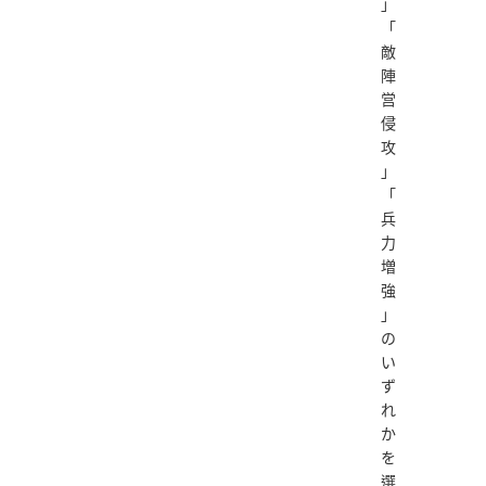
」
「
敵
陣
営
侵
攻
」
「
兵
力
増
強
」
の
い
ず
れ
か
を
選