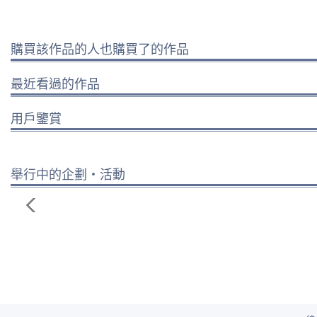
購買該作品的人也購買了的作品
最近看過的作品
用戶鑒賞
舉行中的企劃・活動