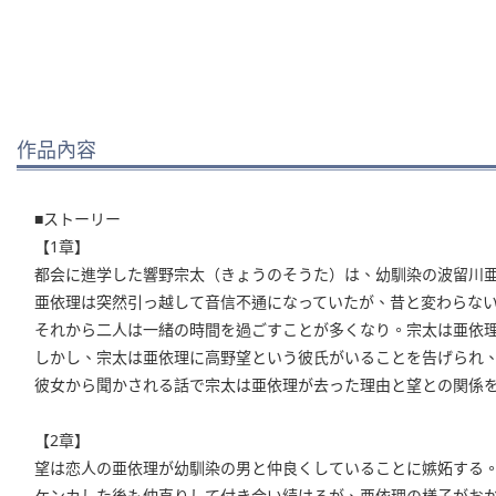
作品內容
■ストーリー
【1章】
都会に進学した響野宗太（きょうのそうた）は、幼馴染の波留川
亜依理は突然引っ越して音信不通になっていたが、昔と変わらな
それから二人は一緒の時間を過ごすことが多くなり。宗太は亜依
しかし、宗太は亜依理に高野望という彼氏がいることを告げられ
彼女から聞かされる話で宗太は亜依理が去った理由と望との関係
【2章】
望は恋人の亜依理が幼馴染の男と仲良くしていることに嫉妬する
ケンカした後も仲直りして付き合い続けるが、亜依理の様子がお