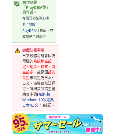
該作品是
「PlayDRM型」
的作品。
在購買前請務必查
看 [
關於
PlayDRM
] 頁面，並
確認是否可執行。
遊戲注意事項
日文軟體可能會因為
電腦的
系統地區設
定、地區、格式、時
區設定，
或是因
語言
設定
未設定為日本/
日文，而導致無法運
行。詳細資訊請至幫
助頁中的[
如何將
Windows 10設定為
日本/日文？
]確認。