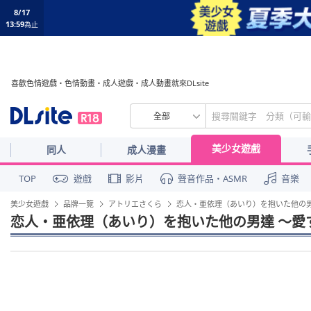
8/17
13:59
為止
喜歡色情遊戲・色情動畫・成人遊戲・成人動畫就來DLsite
全部
美少女遊戲
同人
成人漫畫
TOP
遊戲
影片
聲音作品・ASMR
音樂
美少女遊戲
品牌一覽
アトリエさくら
恋人・亜依理（あいり）を抱いた他の
恋人・亜依理（あいり）を抱いた他の男達 ～愛