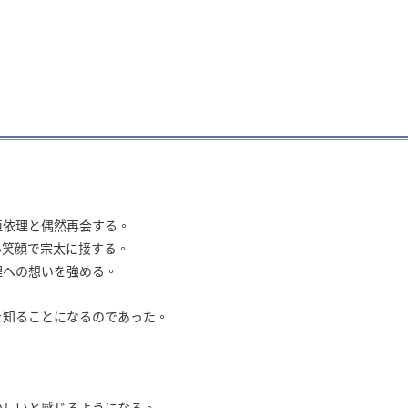
亜依理と偶然再会する。
い笑顔で宗太に接する。
理への想いを強める。
、
を知ることになるのであった。
。
かしいと感じるようになる。