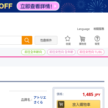
Language
相關服務
性趣條件
搜尋
收藏
購物車
導覽
前往全年齡向
前往女性向 全年齡
前往女性向 TL/BL
1,485
價格
JPY
アトリエ
品牌名
さくら
放入購物車