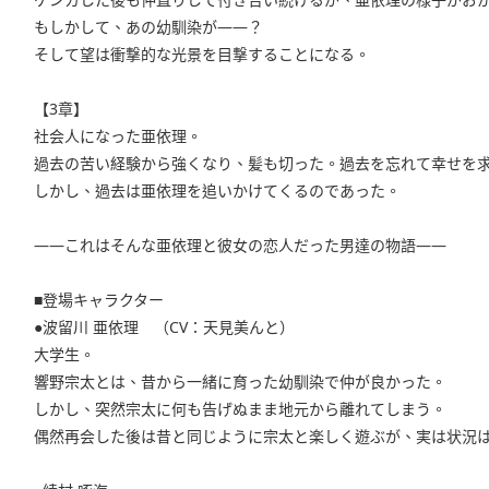
もしかして、あの幼馴染が――？
そして望は衝撃的な光景を目撃することになる。
【3章】
社会人になった亜依理。
過去の苦い経験から強くなり、髪も切った。過去を忘れて幸せを
しかし、過去は亜依理を追いかけてくるのであった。
――これはそんな亜依理と彼女の恋人だった男達の物語――
■登場キャラクター
●波留川 亜依理 （CV：天見美んと）
大学生。
響野宗太とは、昔から一緒に育った幼馴染で仲が良かった。
しかし、突然宗太に何も告げぬまま地元から離れてしまう。
偶然再会した後は昔と同じように宗太と楽しく遊ぶが、実は状況