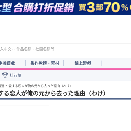
手機遊戲
製作軟體・素材
線上遊戲
排行榜
男達 ～愛する恋人が俺の元から去った理由（わけ）
する恋人が俺の元から去った理由（わけ）