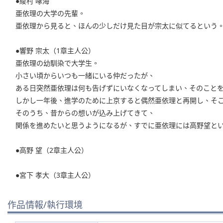
●綾村 啄海
亜依理の大学の先輩。
亜依理から見ると、ほんの少しだけ見た目が宗太に似てるという
●響野 宗太（1章主人公）
亜依理の幼馴染で大学生。
小さい頃からいつも一緒にいる仲だったが、
ある日突然亜依理は何も告げずにいなくなってしまい、そのこと
しかし一年後、進学のために上京すると偶然亜依理と再開し、そ
そのうち、昔からの想いが込み上げてきて、
関係を進めたいと思うようになるが、すでに亜依理には高野望と
●高野 望（2章主人公）
●宮下 孝大（3章主人公）
作品情報/執行環境