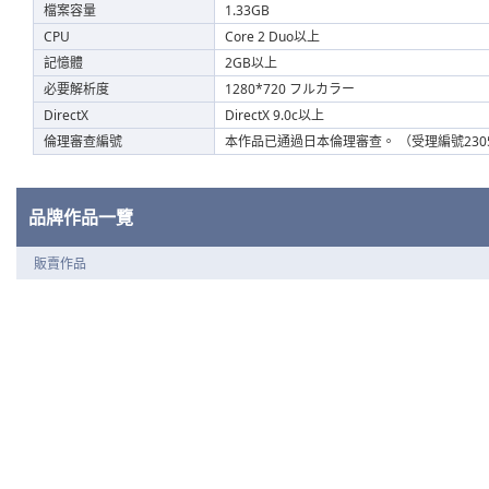
檔案容量
1.33GB
CPU
Core 2 Duo以上
記憶體
2GB以上
必要解析度
1280*720 フルカラー
DirectX
DirectX 9.0c以上
倫理審查編號
本作品已通過日本倫理審查。 （受理編號2305
品牌作品一覽
販賣作品