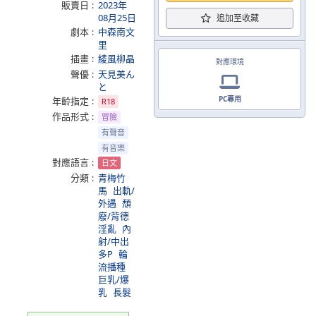
販賣日
2023年
08月25日
追加至收藏
劇本
中森南文
里
插畫
綾風柳晶
對應環境
聲優
天見美ん
と
PC專用
年齡指定
R18
作品形式
冒險
有聲音
有音樂
對應語言
日文
分類
青梅竹
馬
出軌/
外遇
頹
廢/背德
淫亂
內
射/中出
多P
輪
流播種
巨乳/爆
乳
長髮