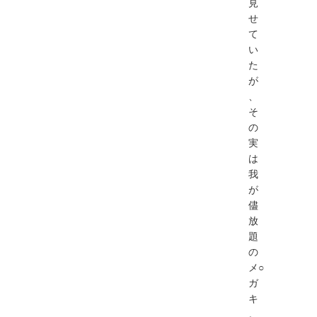
⾒
せ
て
い
た
が
、
そ
の
実
は
我
が
儘
放
題
の
メ○
ガ
キ
。