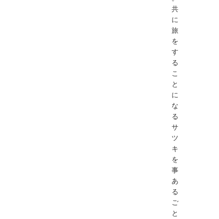
共
に
旅
を
す
る
こ
と
に
な
る
サ
ツ
キ
を
事
あ
る
ご
と