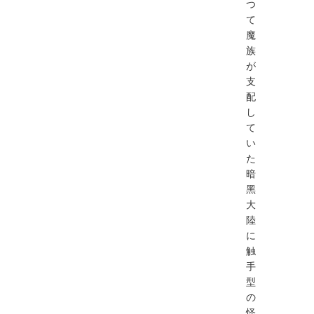
つ
て
魔
族
が
⽀
配
し
て
い
た
暗
⿊
⼤
陸
に
触
⼿
型
の
怪