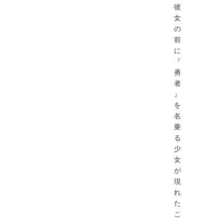
彼
⼥
の
前
に
『
勇
者
』
を
名
乗
る
少
⼥
が
現
れ
た
こ