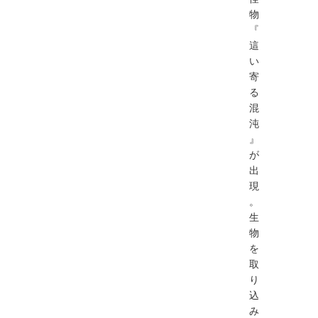
物
『
這
い
寄
る
混
沌
』
が
出
現
。
⽣
物
を
取
り
込
み