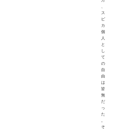
、
ス
ピ
カ
個
⼈
と
し
て
の
⾃
由
は
皆
無
だ
っ
た
。
そ