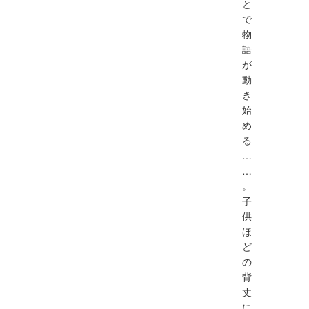
と
で
物
語
が
動
き
始
め
る
…
…
。
⼦
供
ほ
ど
の
背
丈
に