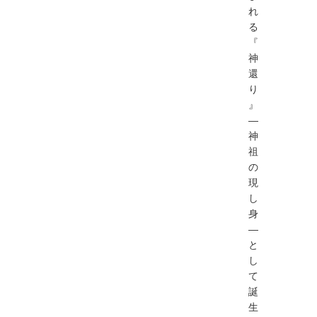
れ
る
『
神
還
り
』
―
神
祖
の
現
し
⾝
―
と
し
て
誕
⽣