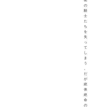
の
騎
⼠
た
ち
を
失
っ
て
し
ま
う
。
だ
が
絶
体
絶
命
の