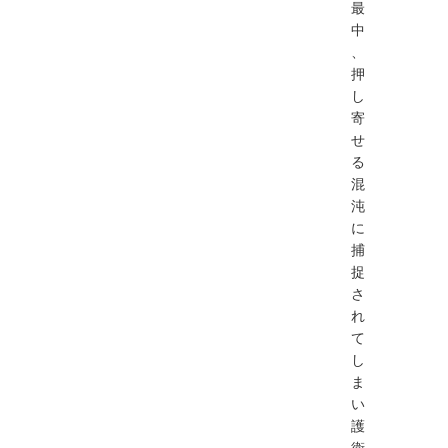
最
中
、
押
し
寄
せ
る
混
沌
に
捕
捉
さ
れ
て
し
ま
い
護
衛