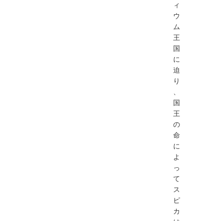
ィ
ウ
ム
王
国
に
迫
り
、
国
王
の
命
に
よ
っ
て
ス
ピ
カ