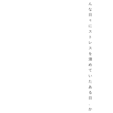
ん
な
⽇
々
に
ス
ト
レ
ス
を
溜
め
て
い
た
あ
る
⽇
、
か