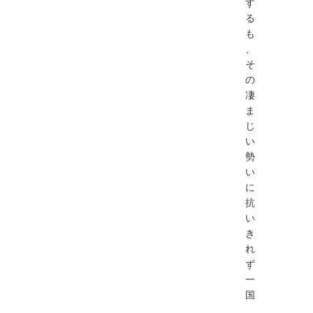
す
る
も
、
そ
の
凄
ま
じ
い
勢
い
に
抗
い
き
れ
ず
⼀
国
、