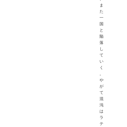
ま
た
⼀
国
と
陥
落
し
て
い
く
。
や
が
て
混
沌
は
ラ
テ