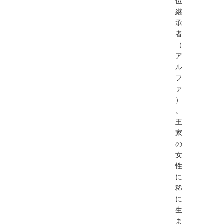
位
継
承
者
（
ア
ル
フ
ァ
）
。
王
家
の
⼥
性
に
稀
に
⽣
ま