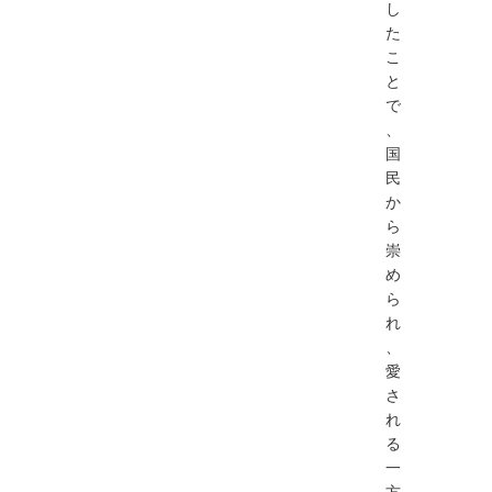
し
た
こ
と
で
、
国
⺠
か
ら
崇
め
ら
れ
、
愛
さ
れ
る
⼀
⽅