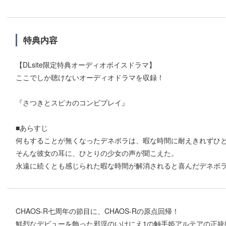
特典内容
【DLsite限定特典オーディオボイスドラマ】
ここでしか聴けないオーディオドラマを収録！
『さつきとスピカのコンビプレイ』
■あらすじ
何もすることが無くなったデネボラは、暇な時間に耐えきれずひ
そんな彼女の耳に、ひとりの少女の声が聞こえた。
永遠に続くとも感じられた暇な時間が解消されると喜んだデネボ
CHAOS-R七周年の節⽬に、CHAOS-Rの原点回帰！
鮮烈なデビューを飾った邪淫のいけにえ1の触⼿姫アルテアの正統