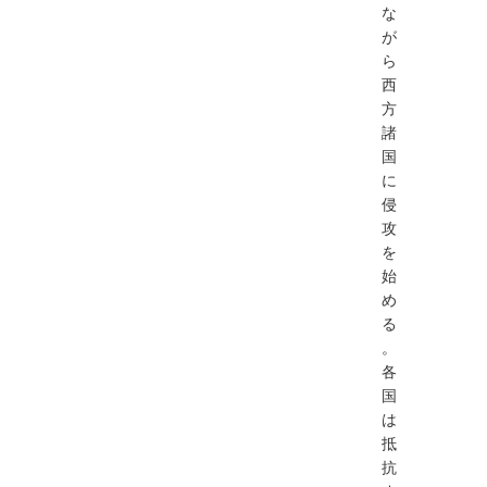
な
が
ら
⻄
⽅
諸
国
に
侵
攻
を
始
め
る
。
各
国
は
抵
抗