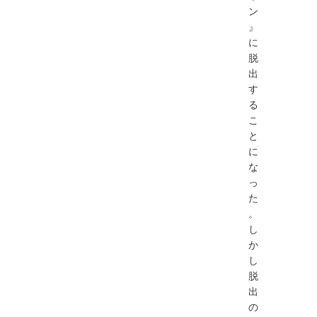
ン
』
に
脱
出
す
る
こ
と
に
な
っ
た
。
し
か
し
脱
出
の