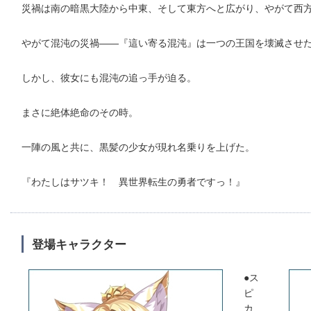
災禍は南の暗黒大陸から中東、そして東方へと広がり、やがて西
やがて混沌の災禍――『這い寄る混沌』は一つの王国を壊滅させ
しかし、彼女にも混沌の追っ手が迫る。
まさに絶体絶命のその時。
一陣の風と共に、黒髪の少女が現れ名乗りを上げた。
『わたしはサツキ！ 異世界転生の勇者ですっ！』
登場キャラクター
●ス
ピ
カ