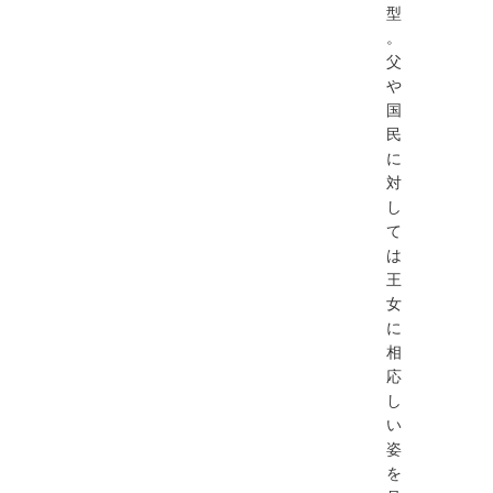
型
。
⽗
や
国
⺠
に
対
し
て
は
王
⼥
に
相
応
し
い
姿
を