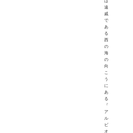
は
遠
戚
で
あ
る
⻄
の
海
の
向
こ
う
に
あ
る
『
ア
ル
ビ
オ