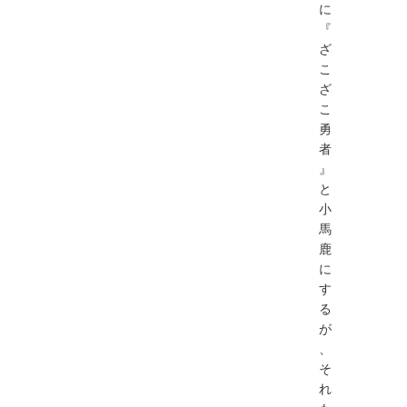
に
『
ざ
こ
ざ
こ
勇
者
』
と
⼩
⾺
⿅
に
す
る
が
、
そ
れ