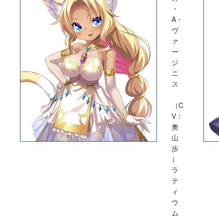
・
A・
ヴ
ァ
ー
ジ
ニ
ス
（C
V：
奧
⼭
歩
）
ラ
テ
ィ
ウ
ム