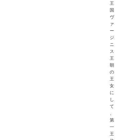
王
国
ヴ
ァ
ー
ジ
ニ
ス
王
朝
の
王
⼥
に
し
て
、
第
⼀
王