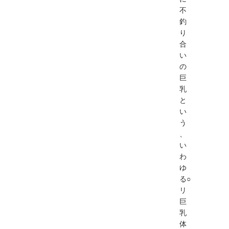
不
釣
り
合
い
の
巨
乳
と
い
う
、
い
わ
ゆ
る○
リ
巨
乳
体