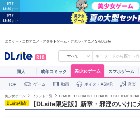
8/17
13:59
まで
8/17
13:59
まで
エロゲー・エロアニメ・アダルトゲーム・アダルトアニメならDLsite
すべて
美少女ゲーム
同人
成年コミック
スマホゲーム
ゲーム
動画
ボイス・ASMR
音楽
TOP
美少女ゲーム
ブランド一覧
CHAOS-R / CHAOS-L / CHAOS-R EXTREME /CHAOS-R
【DLsite限定版】新章・邪淫のいけに
DLsite独占