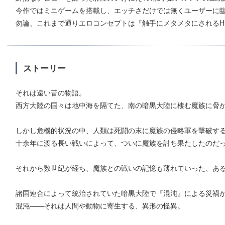
今作ではミニゲームを搭載し、エッチさだけでは無くユーザーに
勿論、これまで通りエロコンセプトは『触⼿にメタメタにされるH
ストーリー
それは遠い昔の物語。
西方大陸の国々は地中海を隔てた、南の暗黒大陸に棲む魔族に脅
しかし危機的状況の中、人類は死闘の末に魔族の侵略軍を撃破す
十余年に渡る長い戦いによって、ついに魔族を討ち果たしたのだ
それから数世紀が経ち、魔族との戦いの記憶も薄れていった、あ
諸国連合によって統治されていた暗黒大陸で『混沌』による災禍
混沌――それは人間や動物に寄生する、異形の怪異。