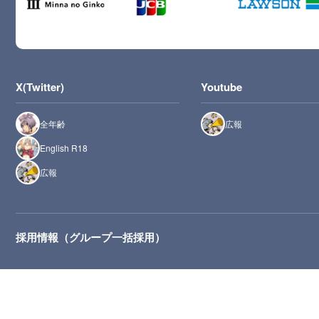
X(Twitter)
Youtube
全年齢
広報
English R18
広報
採用情報（グループ一括採用）
推奨環境：最新版のMicrosoft Edge、Safari、Chrome、Firefox（JavaScript・Cooki