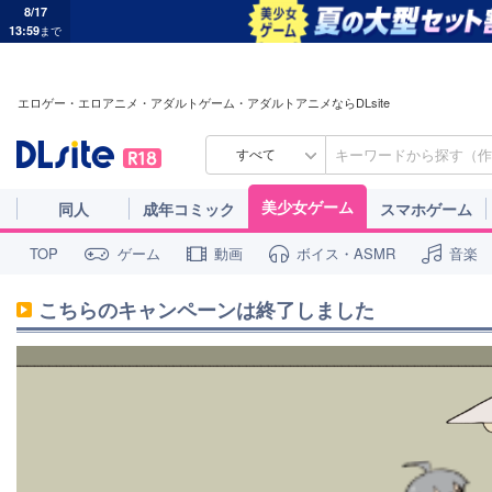
8/17
13:59
まで
エロゲー・エロアニメ・アダルトゲーム・アダルトアニメならDLsite
すべて
美少女ゲーム
同人
成年コミック
スマホゲーム
ゲーム
動画
ボイス・ASMR
音楽
TOP
こちらのキャンペーンは終了しました