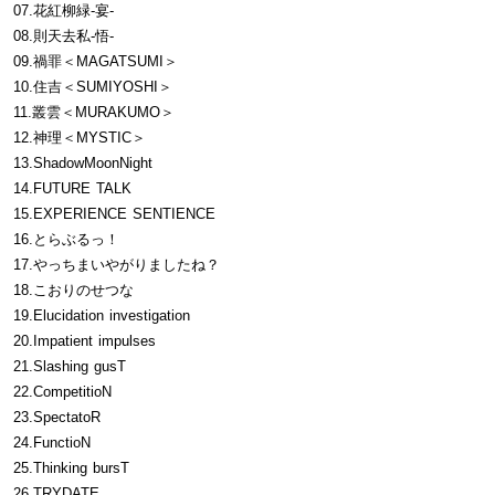
07.花紅柳緑-宴-
08.則天去私-悟-
09.禍罪＜MAGATSUMI＞
10.住吉＜SUMIYOSHI＞
11.叢雲＜MURAKUMO＞
12.神理＜MYSTIC＞
13.ShadowMoonNight
14.FUTURE TALK
15.EXPERIENCE SENTIENCE
16.とらぶるっ！
17.やっちまいやがりましたね？
18.こおりのせつな
19.Elucidation investigation
20.Impatient impulses
21.Slashing gusT
22.CompetitioN
23.SpectatoR
24.FunctioN
25.Thinking bursT
26.TRYDATE