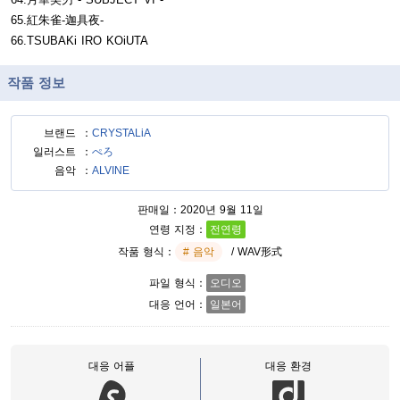
65.紅朱雀-迦具夜-
66.TSUBAKi IRO KOiUTA
작품 정보
브랜드
CRYSTALiA
일러스트
ぺろ
음악
ALVINE
판매일
2020년 9월 11일
연령 지정
전연령
작품 형식
음악
/ WAV形式
파일 형식
오디오
대응 언어
일본어
대응 어플
대응 환경