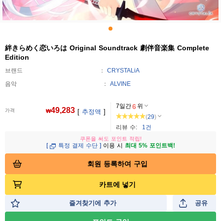
絆きらめく恋いろは Original Soundtrack 劇伴音楽集 Complete
Edition
브랜드
CRYSTALiA
음악
ALVINE
7일간
6
위
49,283
가격
₩
[
추정액
]
(
29
)
리뷰 수:
1건
쿠폰을 써도 포인트 적립!
[
특정 결제 수단
]
이용 시
최대 5% 포인트백!
회원 등록하여 구입
카트에 넣기
즐겨찾기에 추가
공유