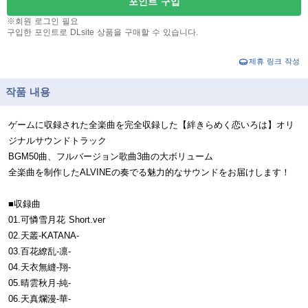
포인트 구입
※회원 로그인 필요
구입한 포인트로 DLsite 상품을 구매할 수 있습니다.
제휴 링크 작성
작품 내용
ゲームに収録された全楽曲を完全収録した【絆きらめく恋いろは】オリ
ジナルサウンドトラック
BGM50曲、フルバージョン歌曲3曲の大ボリューム
全楽曲を制作したALVINEの奏でる魅力的なサウンドをお届けします！
■収録曲
01.可憐雪月花 Short.ver
02.天叢-KATANA-
03.百花繚乱-凛-
04.天衣無縫-翔-
05.晴雲秋月-純-
06.天真爛漫-華-