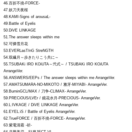
46.百折不撓-FORCE-
47.妖刀天夜桜
48.KAMI-Signs of arousaL-
49.Battle of Eyelis
50.DiVE LINKAGE
51.The answer sleeps within me
52.可憐雪月花
53.EVERLasT/nG StreNGTH
54.双繊月～歩きたりこう共に～
55.TSUBAKi IRO KOiUTA～弐式～ / TSUBAKi IRO KOiUTA
ArrangeVer.
56.ANSWERS/EEPs / The answer sleeps within me ArrangeVer.
57.AMATSUMARA-NO-MIKOTO / 雅牙-MIYABI- ArrangeVer.
58.BurninGCL/MAX / 刀争-CLIMAX- ArrangeVer.
59.PRECiOUS/LVEr / 鏡花水月-PRECIOUS- ArrangeVer.
60.L:IVKAGE / DiVE LINKAGE ArrangeVer.
61.EYEL:iS / Battle of Eyelis ArrangeVer.
62.TrueFORCE / 百折不撓-FORCE- ArrangeVer.
63.紫電清霜 -祈-
64.月華美刃 - SUBJECT VI -