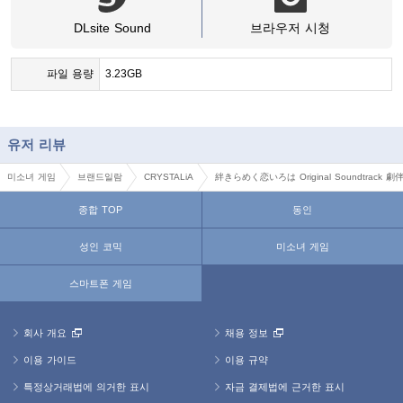
DLsite Sound
브라우저 시청
파일 용량
3.23GB
유저 리뷰
미소녀 게임
브랜드일람
CRYSTALiA
絆きらめく恋いろは Original Soundtrack 劇伴音
종합 TOP
동인
성인 코믹
미소녀 게임
스마트폰 게임
회사 개요
채용 정보
이용 가이드
이용 규약
특정상거래법에 의거한 표시
자금 결제법에 근거한 표시