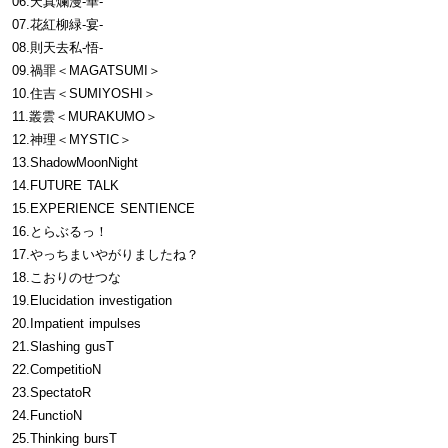
06.天真爛漫-華-
07.花紅柳緑-宴-
08.則天去私-悟-
09.禍罪＜MAGATSUMI＞
10.住吉＜SUMIYOSHI＞
11.叢雲＜MURAKUMO＞
12.神理＜MYSTIC＞
13.ShadowMoonNight
14.FUTURE TALK
15.EXPERIENCE SENTIENCE
16.とらぶるっ！
17.やっちまいやがりましたね？
18.こおりのせつな
19.Elucidation investigation
20.Impatient impulses
21.Slashing gusT
22.CompetitioN
23.SpectatoR
24.FunctioN
25.Thinking bursT