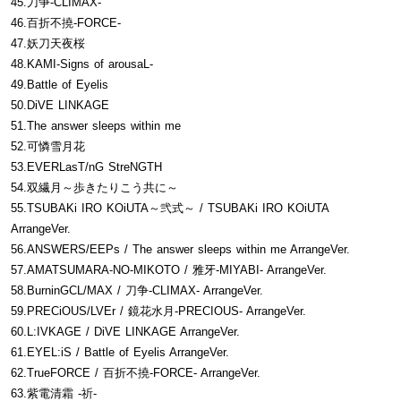
45.刀争-CLIMAX-
46.百折不撓-FORCE-
47.妖刀天夜桜
48.KAMI-Signs of arousaL-
49.Battle of Eyelis
50.DiVE LINKAGE
51.The answer sleeps within me
52.可憐雪月花
53.EVERLasT/nG StreNGTH
54.双繊月～歩きたりこう共に～
55.TSUBAKi IRO KOiUTA～弐式～ / TSUBAKi IRO KOiUTA
ArrangeVer.
56.ANSWERS/EEPs / The answer sleeps within me ArrangeVer.
57.AMATSUMARA-NO-MIKOTO / 雅牙-MIYABI- ArrangeVer.
58.BurninGCL/MAX / 刀争-CLIMAX- ArrangeVer.
59.PRECiOUS/LVEr / 鏡花水月-PRECIOUS- ArrangeVer.
60.L:IVKAGE / DiVE LINKAGE ArrangeVer.
61.EYEL:iS / Battle of Eyelis ArrangeVer.
62.TrueFORCE / 百折不撓-FORCE- ArrangeVer.
63.紫電清霜 -祈-