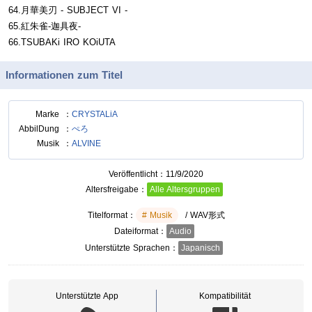
64.月華美刃 - SUBJECT VI -
65.紅朱雀-迦具夜-
66.TSUBAKi IRO KOiUTA
Informationen zum Titel
Marke
CRYSTALiA
AbbilDung
ぺろ
Musik
ALVINE
Veröffentlicht
11/9/2020
Altersfreigabe
Alle Altersgruppen
Titelformat
Musik
/ WAV形式
Dateiformat
Audio
Unterstützte Sprachen
Japanisch
Unterstützte App
Kompatibilität