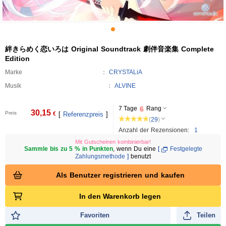
絆きらめく恋いろは Original Soundtrack 劇伴音楽集 Complete
Edition
Marke
CRYSTALiA
Musik
ALVINE
7 Tage
6
Rang
30,15
Preis
€
[
Referenzpreis
]
(
29
)
Anzahl der Rezensionen:
1
Mit Gutscheinen kombinierbar!
Sammle bis zu 5 % in Punkten
, wenn Du eine
[
Festgelegte
Zahlungsmethode
]
benutzt
Als Benutzer registrieren und kaufen
In den Warenkorb legen
Favoriten
Teilen