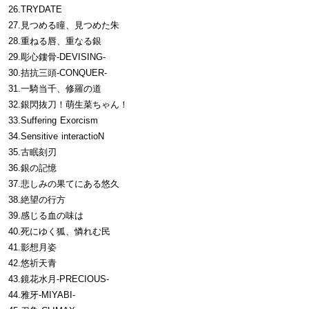
26.TRYDATE
27.見つめる瞳、見つめた朱
28.重ねる唇、重なる銀
29.彫心鏤骨-DEVISING-
30.拮抗三頭-CONQUER-
31.一騎当千、修羅の道
32.銀閃抜刀！萌生菜ちゃん！
33.Suffering Exorcism
34.Sensitive interactioN
35.古眠刻刃
36.銀の記憶
37.悲しみの果てにある悠久
38.絶望の行方
39.感じる血の味は
40.死にゆく狐、憐れむ民
41.影想月姿
42.悠祈天青
43.鏡花水月-PRECIOUS-
44.雅牙-MIYABI-