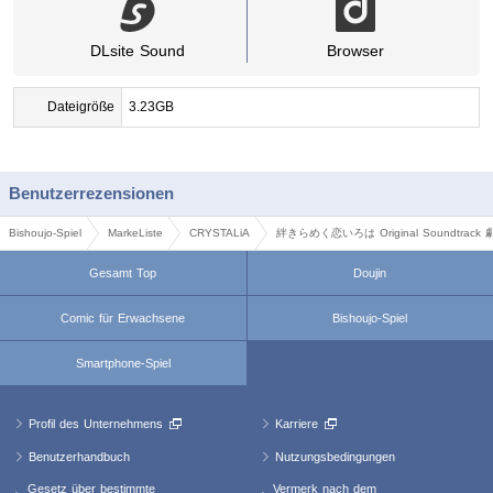
DLsite Sound
Browser
Dateigröße
3.23GB
Benutzerrezensionen
Bishoujo-Spiel
MarkeListe
CRYSTALiA
絆きらめく恋いろは Original Soundtrack 劇
Gesamt Top
Doujin
Comic für Erwachsene
Bishoujo-Spiel
Smartphone-Spiel
Profil des Unternehmens
Karriere
Benutzerhandbuch
Nutzungsbedingungen
Gesetz über bestimmte
Vermerk nach dem