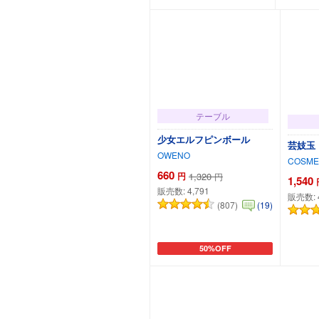
テーブル
少女エルフピンボール
芸妓玉
OWENO
COSME
660
円
1,320
円
1,540
販売数:
4,791
販売数:
(807)
(19)
50%OFF
カートに追加