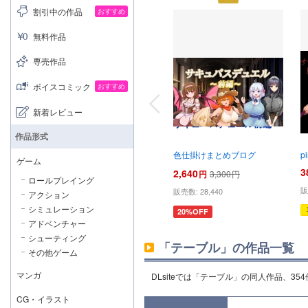
割引中の作品
おすすめ
無料作品
専売作品
ボイスコミック
おすすめ
テーブル
新着レビュー
サキュバスデュエル前編
作品形式
色仕掛けまとめブログ
p
ゲーム
3
2,640
円
3,300
円
ロールプレイング
販
販売数:
28,440
アクション
シミュレーション
20%OFF
アドベンチャー
シューティング
「テーブル」の作品一覧
その他ゲーム
マンガ
DLsiteでは「テーブル」の同人作品、35
CG・イラスト