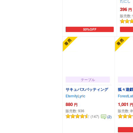
たにし
396
円
販売数:
50%OFF
カートに追加
テーブル
サキュバスバッティング
狐々遊
EternityLyric
ForestLa
880
1,001
円
販売数:
936
販売数:
8
(147)
(2)
カートに追加