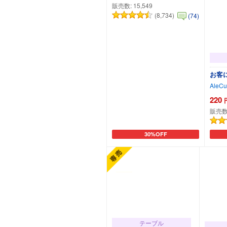
販売数:
15,549
(8,734)
(74)
お客
AleCu
220
販売数
30%OFF
カートに追加
テーブル