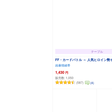
テーブル
FF・カードバトル ～ 人気ヒロイン勢
凶暴情緒帯
1,430
円
販売数:
1,050
(587)
(4)
カートに追加