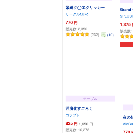
緊縛ク◯ヱクリッカー
Grand
サークルfujiko
SPLUS
770
円
1,375
販売数:
2,350
販売数:
(232)
(10)
カートに追加
テーブル
淫魔化すごろく
コラプト
夜の
825
円
1,650
円
AleCu
販売数:
10,278
770