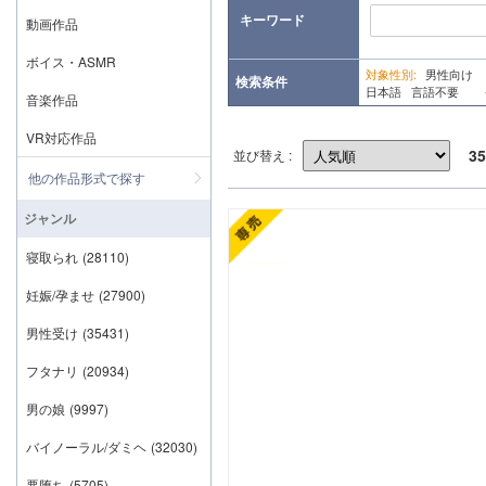
キーワード
動画作品
ボイス・ASMR
対象性別:
男性向け
検索条件
日本語 言語不要
音楽作品
VR対応作品
35
並び替え :
他の作品形式で探す
ジャンル
寝取られ
(28110)
妊娠/孕ませ
(27900)
男性受け
(35431)
フタナリ
(20934)
男の娘
(9997)
バイノーラル/ダミヘ
(32030)
悪堕ち
(5705)