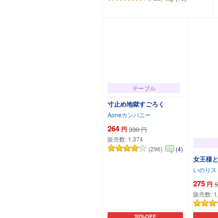
カートに追加
テーブル
寸止め地獄すごろく
Aoneカンパニー
264
円
330
円
販売数:
1,374
(296)
(4)
女王様と
いのりス
275
円
5
販売数:
1
20%OFF