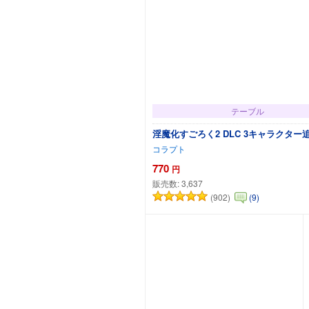
テーブル
淫魔化すごろく2 DLC 3キャラクター
コラプト
770
円
販売数:
3,637
(902)
(9)
カートに追加