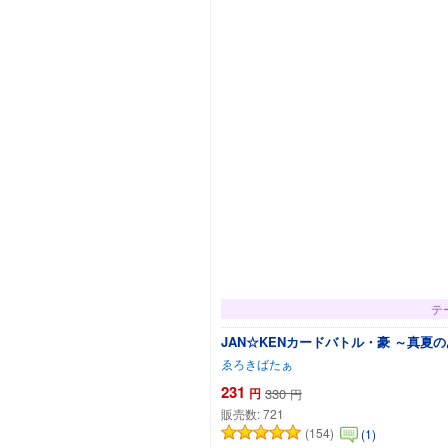
テ
JAN☆KENカードバトル・豪 ～真夏のあの
ゑろきばたぁ
231
円
330
円
販売数:
721
(154)
(1)