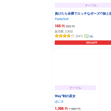
テーブル
負けたら全裸でエッチなポーズ!?妹と
PastelSoft
165
円
330
円
販売数:
2,832
(347)
(4)
50%OFF
カートに追加
テーブル
Way''剣の巫女
ぽに犬
1,386
円
1,980
円