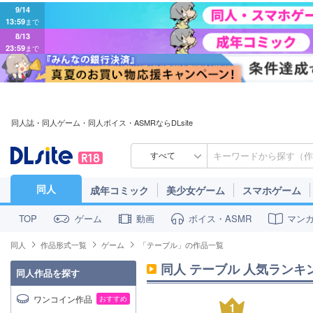
9/14
13:59
まで
8/13
23:59
まで
同人誌・同人ゲーム・同人ボイス・ASMRならDLsite
すべて
同人
成年コミック
美少女ゲーム
スマホゲーム
ゲーム
動画
ボイス・ASMR
マン
TOP
同人
作品形式一覧
ゲーム
「テーブル」の作品一覧
同人 テーブル 人気ランキング
同人作品を探す
ワンコイン作品
おすすめ
1