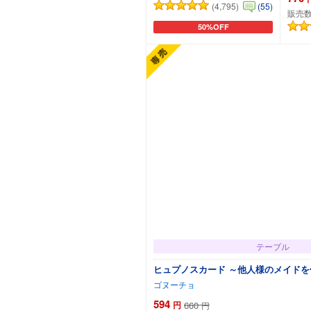
(4,795)
(55)
販売数
50%OFF
カートに追加
テーブル
ヒュプノスカード ～他人様のメイドを
ゴヌーチョ
594
円
660
円