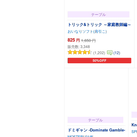
テーブル
トリック&トリック ～家庭教師編～
おいなりソフト(肩引こ)
825
円
1,650
円
販売数:
3,348
(1,202)
(12)
50%OFF
カートに追加
テーブル
Kn
ドミギャン -Dominate Gamble-
SP
MOETERU計画