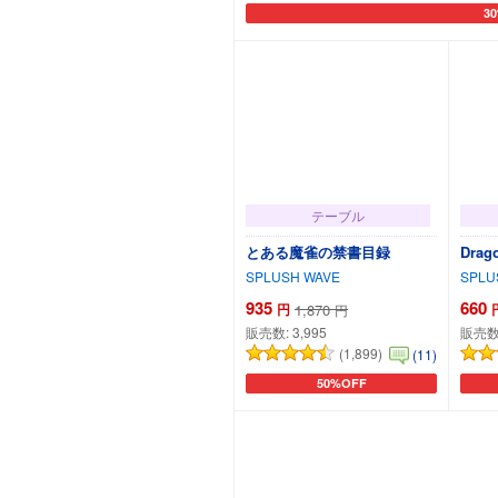
3
カ
テーブル
とある魔雀の禁書目録
Drag
SPLUSH WAVE
SPLU
935
660
円
1,870
円
販売数:
3,995
販売数
(1,899)
(11)
50%OFF
カートに追加