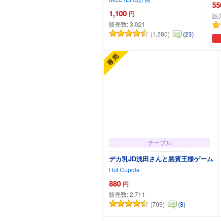
55
1,100
円
販
販売数:
3,021
(1,580)
(23)
カートに追加
テーブル
デカ乳JD浅田さんと悪質王様ゲーム
Hot Cupola
880
円
販売数:
2,711
(709)
(8)
カートに追加