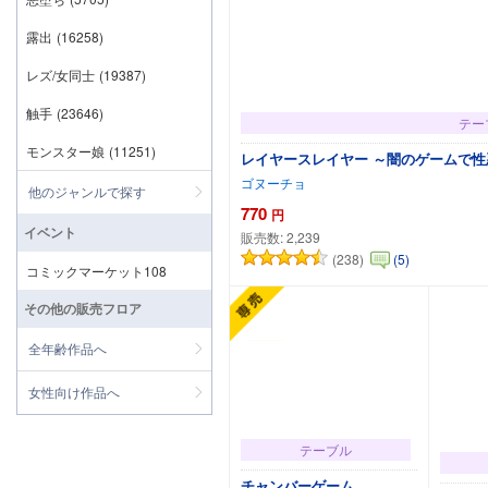
露出
(16258)
レズ/女同士
(19387)
触手
(23646)
テー
モンスター娘
(11251)
レイヤースレイヤー ～闇のゲームで性
ゴヌーチョ
他のジャンルで探す
770
円
イベント
販売数:
2,239
(238)
(5)
カー
コミックマーケット108
その他の販売フロア
全年齢作品へ
女性向け作品へ
テーブル
チャンバーゲーム