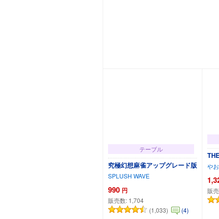
カートに追加
テーブル
TH
究極幻想麻雀アップグレード版
やお
SPLUSH WAVE
1,3
990
円
販売
販売数:
1,704
(1,033)
(4)
カートに追加