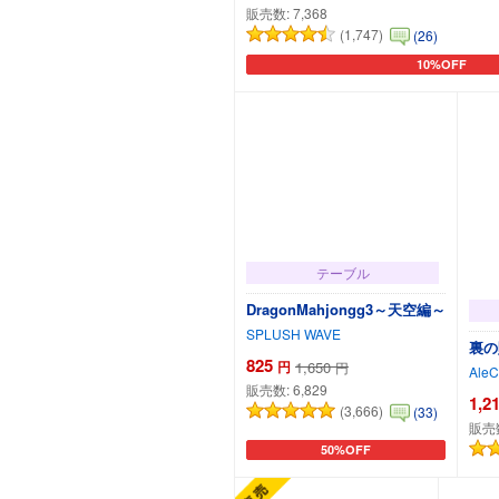
販売数:
7,368
(1,747)
(26)
10%OFF
カートに追加
テーブル
DragonMahjongg3～天空編～
SPLUSH WAVE
裏の
825
円
1,650
円
AleC
販売数:
6,829
1,2
(3,666)
(33)
販売
50%OFF
カートに追加