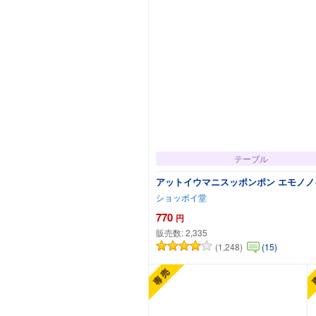
テーブル
アットイウマニスッポンポン エモノノ
ショッボイ堂
770
円
販売数:
2,335
(1,248)
(15)
カートに追加