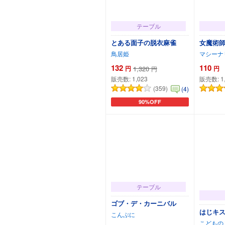
テーブル
とある面子の脱衣麻雀
女魔術師
鳥居姫
マシーナ
132
110
円
1,320
円
円
販売数:
1,023
販売数:
1
(359)
(4)
90%OFF
カートに追加
テーブル
ゴブ・デ・カーニバル
はじキス
こんぶに
こどもの