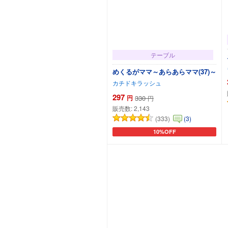
テーブル
めくるがママ～あらあらママ(37)～
カチドキラッシュ
297
円
330
円
販売数:
2,143
(333)
(3)
10%OFF
カートに追加