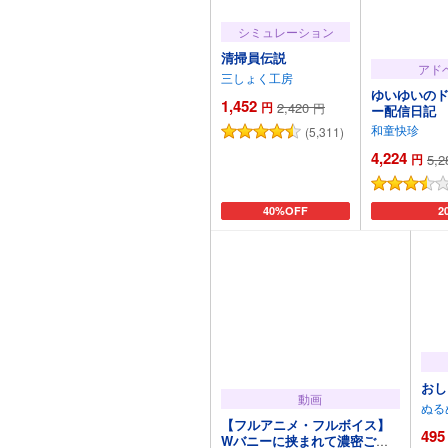
シミュレーション
清掃員伝説
アド
三しょく工房
ゆいゆいの
1,452
円
2,420
円
ー配信日記
和童快珍
(5,311)
4,224
円
5,2
カートに追加
40%OFF
カ
2
おし
動画
ぬる
【フルアニメ・フルボイス】
495
Wバニーに挟まれて濃密ご奉