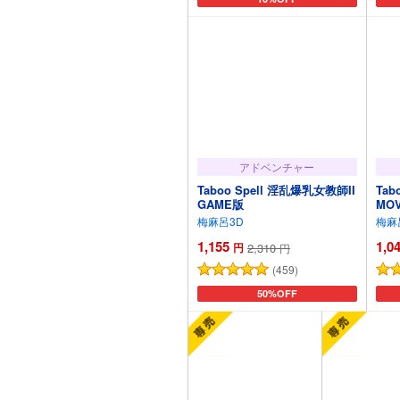
アドベンチャー
Taboo Spell 淫乱爆乳女教師II
Tab
GAME版
MO
梅麻呂3D
梅麻
1,155
1,0
円
2,310
円
(459)
カートに追加
50%OFF