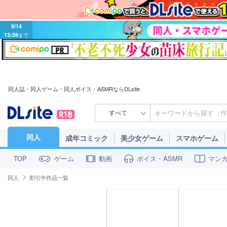
9/14
13:59
まで
同人誌・同人ゲーム・同人ボイス・ASMRならDLsite
すべて
同人
成年コミック
美少女ゲーム
スマホゲーム
ゲーム
動画
ボイス・ASMR
マン
TOP
同人
割引中作品一覧