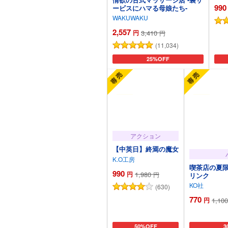
990
ービスにハマる母娘たち-
WAKUWAKU
2,557
円
3,410
円
(11,034)
カートに追加
25%OFF
アクション
【中英日】終焉の魔女
K.O工房
喫茶店の夏
990
円
1,980
円
リンク
KO社
(630)
770
円
1,100
カートに追加
50%OFF
カ
3