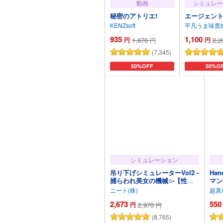
動画
シミュレー
秘密のアトリエ!
エージェン
KENZsoft
平凡うま味貴婦
935
1,100
円
1,870
円
2,2
円
(7,345)
カートに追加
50%OFF
カート
50%O
シミュレーション
吊り下げシミュレーターVol2 -
Han
捕らわれ美女の機械○-【性器
マン
拡張・膨乳・ピアス】
ニート(株)
超真剣
2,673
550
円
2,970
円
(8,765)