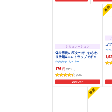
ゴブ
シミュレーション
ぺぺ
偽世界樹の巫女〜街中おさわ
1,9
り放題&エロトラップでギャル
ゲッチュ〜【Hシーン全解放
たわわデリバリー
DLC】
176
円
220
円
(587)
カートに追加
20%OFF