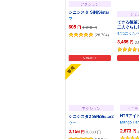
アクション
シニシスタ SiNiSistar
シミ
ウー
できる後輩
605
二人ぐらし
円
1,210
円
た～
むねにくた
(28,704)
3,465
円
3,
カートに追加
50%OFF
カ
ロール
アクション
NTRアイド
シニシスタ2 SiNiSistar2
Mango Par
ウー
2,673
2,156
円
円
3,080
円