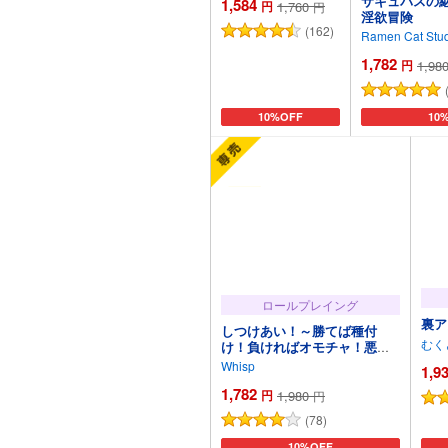
サキュバスの継
1,584
円
1,760
円
淫欲冒険
(162)
Ramen Cat Stu
1,782
円
1,98
カートに追加
10%OFF
カー
10
ロールプレイング
裏ア
しつけあい！～勝てば種付
むく
け！負ければオモチャ！悪魔3
姉妹とガチバトル～
Whisp
1,9
1,782
円
1,980
円
(78)
カートに追加
10%OFF