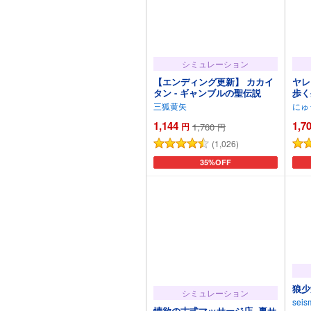
シミュレーション
【エンディング更新】 カカイ
ヤレ
タン - ギャンブルの聖伝説
歩く
三狐黄矢
にゅ
1,144
1,7
円
1,760
円
(1,026)
カートに追加
35%OFF
狼少
シミュレーション
seis
情欲の古式マッサージ店 -裏サ