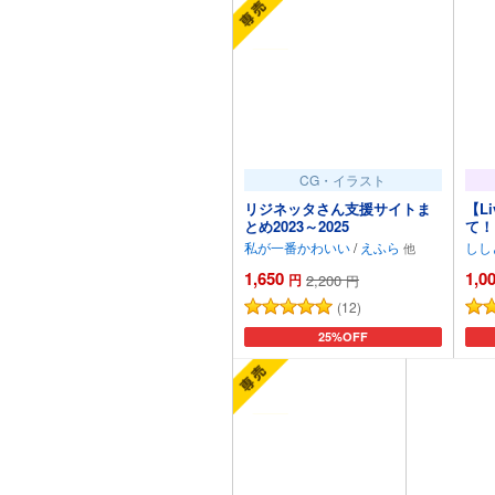
CG・イラスト
リジネッタさん支援サイトま
【L
とめ2023～2025
て！
メイ
私が一番かわいい
/
えふら
しし
たび
1,650
1,0
円
2,200
円
(12)
カートに追加
25%OFF