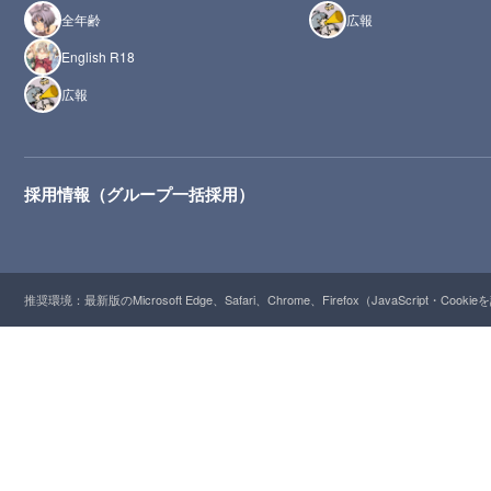
全年齢
広報
English R18
広報
採用情報（グループ一括採用）
推奨環境：最新版のMicrosoft Edge、Safari、Chrome、Firefox（JavaScript・Cooki