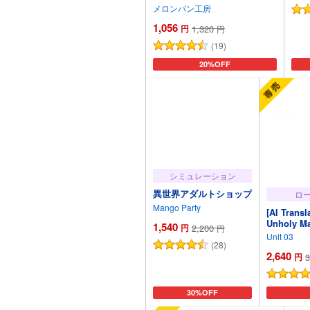
仕3P…もう限界なの?
メロンパン工房
1,056
円
1,320
円
(19)
カートに追加
20%OFF
シミュレーション
異世界アダルトショップ
ロ
Mango Party
[AI Transl
Unholy M
1,540
円
2,200
円
Unit 03
(28)
2,640
円
3
カートに追加
30%OFF