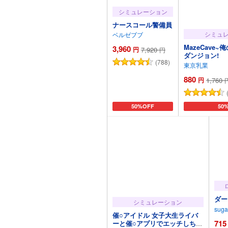
シミュレーション
ナースコール警備員
シミュ
ベルゼブブ
MazeCave
3,960
円
7,920
円
ダンジョン!
(788)
東京乳業
880
円
1,760
カートに追加
50%OFF
カー
50
ダー
シミュレーション
sugar
催○アイドル 女子大生ライバ
715
ーと催○アプリでエッチしちゃ