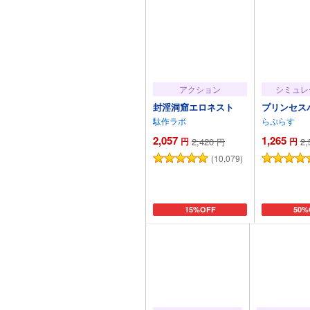
アクション
シミュレ
封淫洞窟エロネスト
プリンセス
駄作ラボ
らぷらす
2,057
1,265
円
2,420
円
2,
円
(10,079)
カートに追加
15%OFF
カー
50%