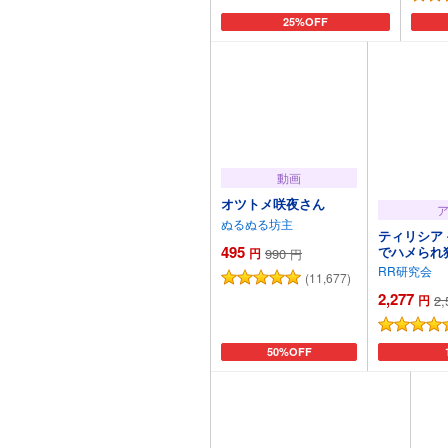
カートに追加
25%OFF
動画
オツトメ咲夜さん
ぬるぬる坊主
ティリシア
495
でハメられ
円
990
円
ンゲーム-
RR研究会
(11,677)
2,277
円
2,
カートに追加
50%OFF
カ