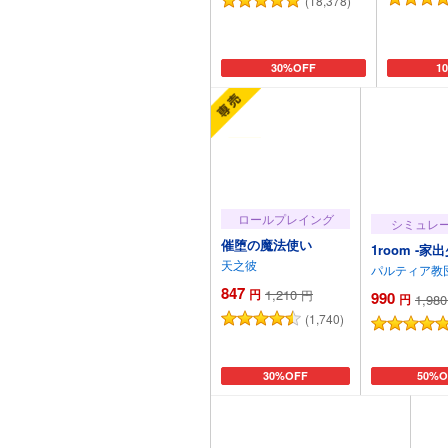
(18,378)
カートに追加
30%OFF
カ
1
ロールプレイング
シミュレ
催堕の魔法使い
1room -家
天之彼
パルティア教
847
円
1,210
円
990
円
1,980
(1,740)
カートに追加
30%OFF
カート
50%O