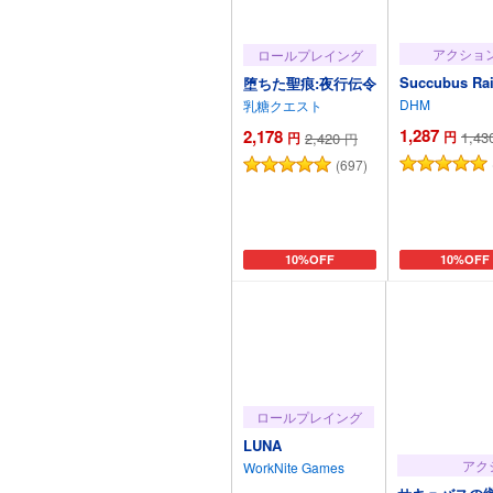
アクショ
ロールプレイング
Succubus Ra
堕ちた聖痕:夜行伝令
DHM
乳糖クエスト
1,287
2,178
円
1,43
円
2,420
円
(697)
カートに追加
10%OFF
カートに
10%OFF
ロールプレイング
LUNA
アク
WorkNite Games