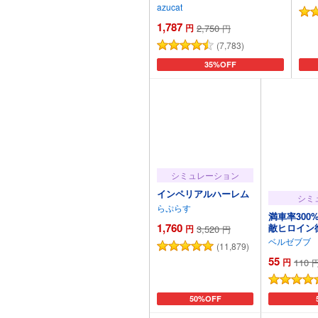
う話
azucat
1,787
円
2,750
円
(7,783)
カートに追加
35%OFF
シミュレーション
インペリアルハーレム
シミ
らぷらす
満車率300% 
1,760
敵ヒロイン
円
3,520
円
ベルゼブブ
(11,879)
55
円
110
カートに追加
50%OFF
カ