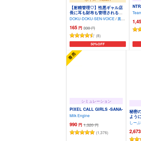
NT
【射精管理♡】性悪ギャル店
長に耳も財布も管理される♡
Tea
逃げ場なしの負け犬メンテナ
DOKU-DOKU-SEN-VOICE
/
裏ノ裏おもて
1,4
ンス♡【バイノーラル】
165
円
330
円
(8)
カートに追加
50%OFF
シミュレーション
PIXEL CALL GIRLS -SANA-
秘密
Milk Engine
よう
しーぶ
990
円
1,320
円
2,673
(1,376)