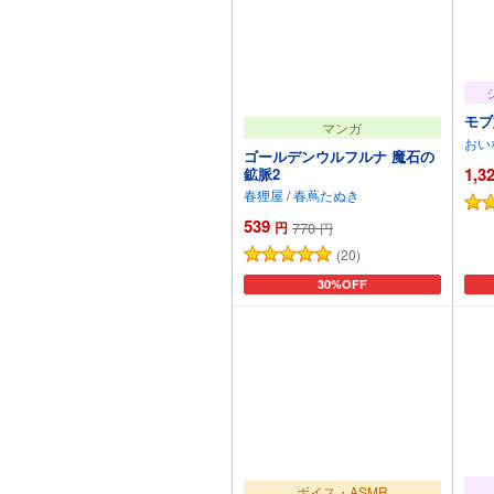
モブ
マンガ
おい
ゴールデンウルフルナ 魔石の
1,3
鉱脈2
春狸屋
/
春蔦たぬき
539
円
770
円
(20)
カートに追加
30%OFF
ボイス・ASMR