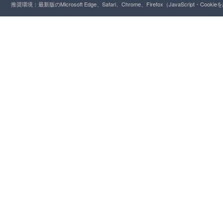
推奨環境：最新版のMicrosoft Edge、Safari、Chrome、Firefox（JavaScript・Cooki