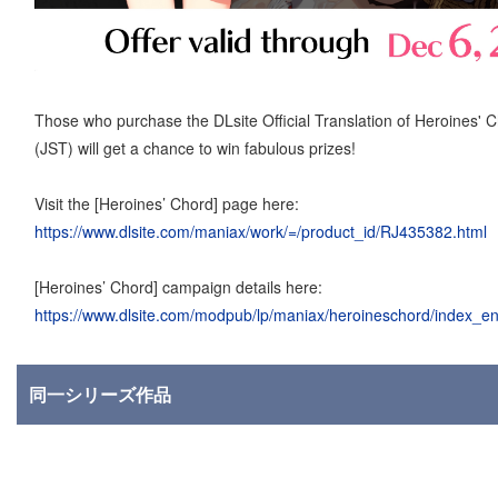
Those who purchase the DLsite Official Translation of Heroines
(JST) will get a chance to win fabulous prizes!
Visit the [Heroines’ Chord] page here:
https://www.dlsite.com/maniax/work/=/product_id/RJ435382.html
[Heroines’ Chord] campaign details here:
https://www.dlsite.com/modpub/lp/maniax/heroineschord/index_e
同一シリーズ作品