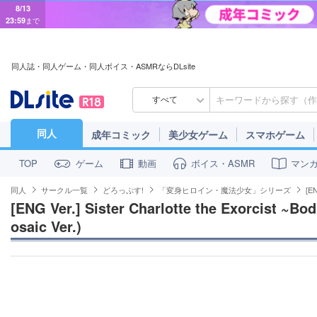
8/13
23:59
まで
同人誌・同人ゲーム・同人ボイス・ASMRならDLsite
すべて
同人
成年コミック
美少女ゲーム
スマホゲーム
ゲーム
動画
ボイス・ASMR
マン
TOP
同人
サークル一覧
どろっぷす!
「変身ヒロイン・魔法少女」シリーズ
[EN
[ENG Ver.] Sister Charlotte the Exorcist ~Bod
osaic Ver.)