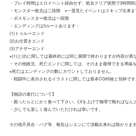
・プレイ時間はエロイベント経由せず、処女クリア状態で3時間程
・モンスター敗北は二段階 ※一度見たイベントはスキップ出来ま
・ボスモンスター敗北は一段階
・エンディングは3ルートあります・
(1)トゥルーエンド
(2)お仕置きエンド
(3)アナザーエンド
※(1)と(2)に関しては最終的には同じ展開で終わりますが内容が異
・その他敗北、死亡エンドに関しては、そのまま復帰できる導線
※死亡はエンディングの数にカウントしておりません。
・戦闘中に表示されるイラストに関しては基本CG95枚と別枠です
【物語の進行について】
・困ったらとにかく食べて下さい。LVを上げて物理で殴ればなん
・少しでも楽しく遊んでいただければ幸いです。
その他不具合・バグ等、報告はシエンにて頂戴出来れば助かりま