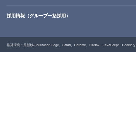
採用情報（グループ一括採用）
推奨環境：最新版のMicrosoft Edge、Safari、Chrome、Firefox（JavaScript・Cooki