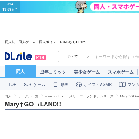
9/14
13:59
まで
同人誌・同人ゲーム・同人ボイス・ASMRならDLsite
すべて
同人
成年コミック
美少女ゲーム
スマホゲーム
ゲーム
動画
ボイス・ASMR
マン
TOP
同人
サークル一覧
ornament
「メリーゴーランド」シリーズ
Mary↑GO→
Mary↑GO→LAND!!