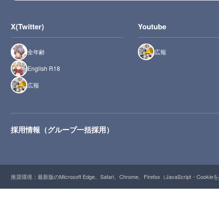
X(Twitter)
Youtube
全年齢
広報
English R18
広報
採用情報（グループ一括採用）
推奨環境：最新版のMicrosoft Edge、Safari、Chrome、Firefox（JavaScript・Cooki