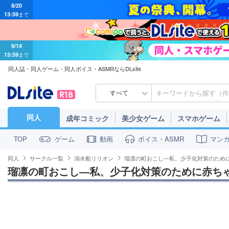
13:59
まで
9/14
13:59
まで
同人誌・同人ゲーム・同人ボイス・ASMRならDLsite
すべて
同人
成年コミック
美少女ゲーム
スマホゲーム
ゲーム
動画
ボイス・ASMR
マン
TOP
同人
サークル一覧
溺水船リリオン
瑠凛の町おこし―私、少子化対策のため
瑠凛の町おこし―私、少子化対策のために赤ち