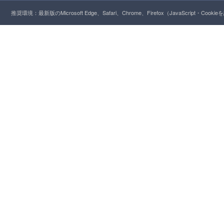
推奨環境：最新版のMicrosoft Edge、Safari、Chrome、Firefox（JavaScript・Cooki