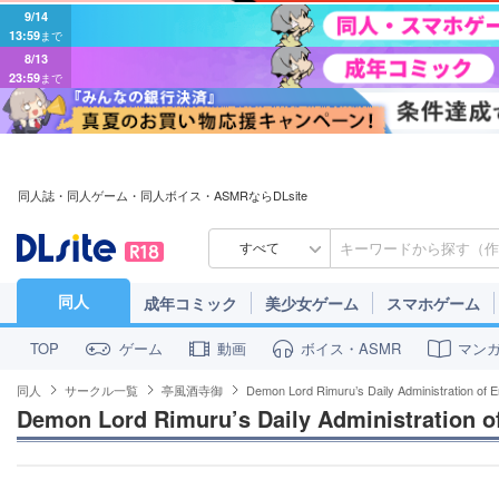
9/14
13:59
まで
8/13
23:59
まで
同人誌・同人ゲーム・同人ボイス・ASMRならDLsite
すべて
同人
成年コミック
美少女ゲーム
スマホゲーム
ゲーム
動画
ボイス・ASMR
マン
TOP
同人
サークル一覧
亭風酒寺御
Demon Lord Rimuru’s Daily Administration of
Demon Lord Rimuru’s Daily Administration 