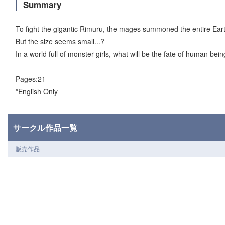
Summary
To fight the gigantic Rimuru, the mages summoned the entire Eart
But the size seems small...?
In a world full of monster girls, what will be the fate of human bein
Pages:21
*English Only
サークル作品一覧
販売作品