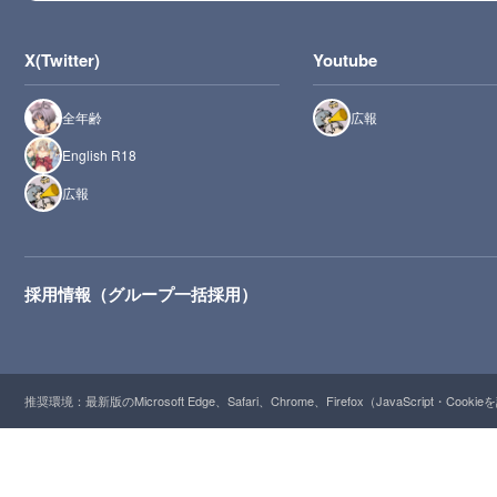
X(Twitter)
Youtube
全年齢
広報
English R18
広報
採用情報（グループ一括採用）
推奨環境：最新版のMicrosoft Edge、Safari、Chrome、Firefox（JavaScript・Cooki