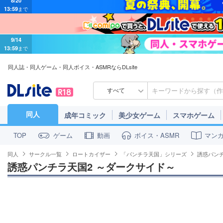
9/14
13:59
まで
同人誌・同人ゲーム・同人ボイス・ASMRならDLsite
すべて
同人
成年コミック
美少女ゲーム
スマホゲーム
ゲーム
動画
ボイス・ASMR
マン
TOP
同人
サークル一覧
ロートカイザー
「パンチラ天国」シリーズ
誘惑パンチ
誘惑パンチラ天国2 ～ダークサイド～