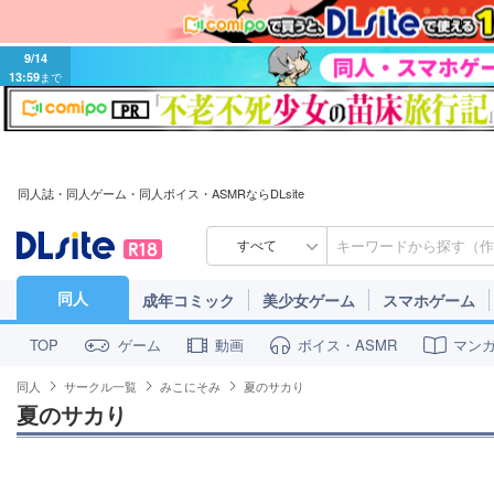
9/14
13:59
まで
同人誌・同人ゲーム・同人ボイス・ASMRならDLsite
すべて
同人
成年コミック
美少女ゲーム
スマホゲーム
ゲーム
動画
ボイス・ASMR
マン
TOP
同人
サークル一覧
みこにそみ
夏のサカり
夏のサカり