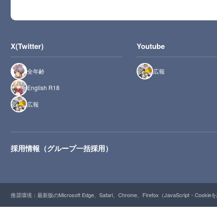
X(Twitter)
Youtube
全年齢
広報
English R18
広報
採用情報（グループ一括採用）
推奨環境：最新版のMicrosoft Edge、Safari、Chrome、Firefox（JavaScript・Cooki