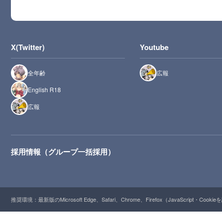
X(Twitter)
Youtube
全年齢
広報
English R18
広報
採用情報（グループ一括採用）
推奨環境：最新版のMicrosoft Edge、Safari、Chrome、Firefox（JavaScript・Cooki