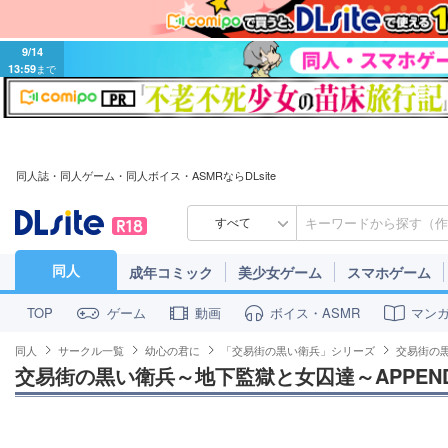
9/14
13:59
まで
同人誌・同人ゲーム・同人ボイス・ASMRならDLsite
すべて
同人
成年コミック
美少女ゲーム
スマホゲーム
ゲーム
動画
ボイス・ASMR
マン
TOP
同人
サークル一覧
幼心の君に
「交易街の黒い衛兵」シリーズ
交易街の黒
交易街の黒い衛兵～地下監獄と女囚達～APPEN