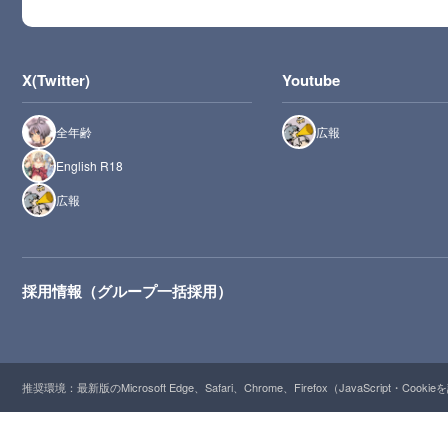
X(Twitter)
Youtube
全年齢
広報
English R18
広報
採用情報（グループ一括採用）
推奨環境：最新版のMicrosoft Edge、Safari、Chrome、Firefox（JavaScript・Cooki