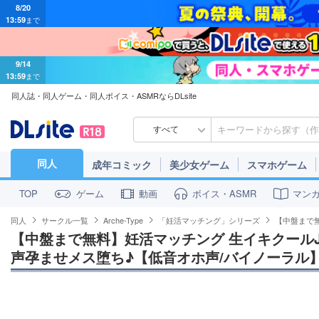
8/20
13:59
まで
9/14
13:59
まで
同人誌・同人ゲーム・同人ボイス・ASMRならDLsite
すべて
同人
成年コミック
美少女ゲーム
スマホゲーム
ゲーム
動画
ボイス・ASMR
マン
TOP
同人
サークル一覧
Arche-Type
「妊活マッチング」シリーズ
【中盤まで
【中盤まで無料】妊活マッチング 生イキクール
声孕ませメス堕ち♪【低音オホ声/バイノーラル