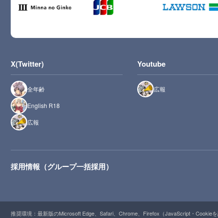
X(Twitter)
Youtube
全年齢
広報
English R18
広報
採用情報（グループ一括採用）
推奨環境：最新版のMicrosoft Edge、Safari、Chrome、Firefox（JavaScript・Cooki