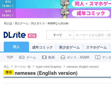
8/13
23:59
まで
同人誌・同人ゲーム・同人ボイス・ASMRならDLsite
すべて
同人
成年コミック
美少女ゲーム
スマホゲーム
ゲーム
動画
ボイス・ASMR
マン
TOP
同人
サークル一覧
hyper-mind Graphics
nemeses (English version)
nemeses (English version)
専売