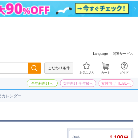
関連サービス
Language
こだわり条件
検索
お気に入り
カート
ガイド
全年齢向けへ
女性向け 全年齢へ
女性向け TL/BLへ
売カレンダー
1,100
価格
円