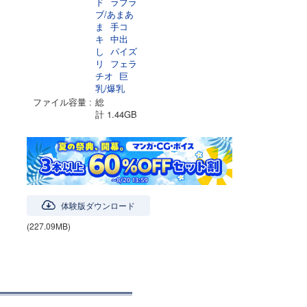
ド
ラブラ
ブ/あまあ
ま
手コ
キ
中出
し
パイズ
リ
フェラ
チオ
巨
乳/爆乳
ファイル容量
総
計 1.44GB
体験版ダウンロード
(227.09MB)