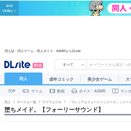
9/14
13:59
まで
同人誌・同人ゲーム・同人ボイス・ASMRならDLsite
すべて
同人
成年コミック
美少女ゲーム
ス
ゲーム
動画
ボイス・ASMR
マン
TOP
同人
サークル一覧
テグラユウキ
「プレミアムフォーリーシリーズ」シリー
堕ちメイド。【フォーリーサウンド】