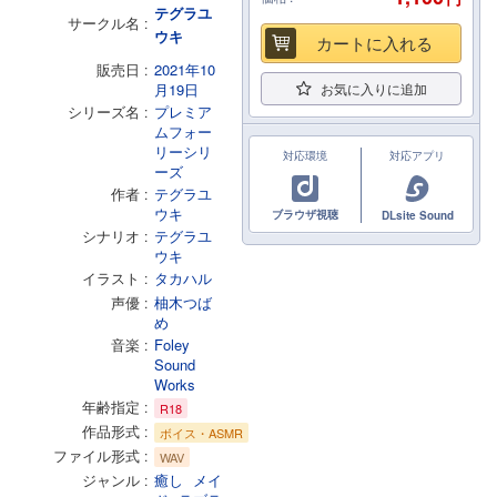
テグラユ
サークル名
ウキ
カートに入れる
販売日
2021年10
月19日
お気に入りに追加
シリーズ名
プレミア
ムフォー
リーシリ
対応環境
対応アプリ
ーズ
作者
テグラユ
ウキ
ブラウザ視聴
DLsite Sound
シナリオ
テグラユ
ウキ
イラスト
タカハル
声優
柚木つば
め
音楽
Foley
Sound
Works
年齢指定
R18
作品形式
ボイス・ASMR
ファイル形式
WAV
ジャンル
癒し
メイ