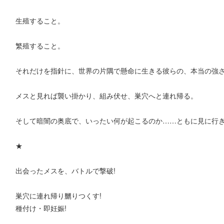
生殖すること。
繁殖すること。
それだけを指針に、世界の片隅で懸命に生きる彼らの、本当の強
メスと見れば襲い掛かり、組み伏せ、巣穴へと連れ帰る。
そして暗闇の奥底で、いったい何が起こるのか……ともに見に行き
★
出会ったメスを、バトルで撃破!
巣穴に連れ帰り嬲りつくす!
種付け・即妊娠!