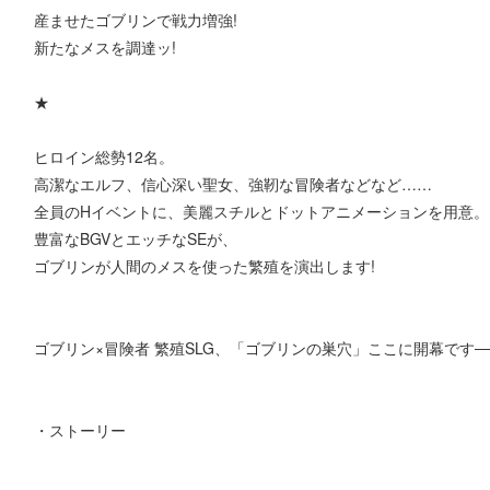
産ませたゴブリンで戦力増強!
新たなメスを調達ッ!
★
ヒロイン総勢12名。
高潔なエルフ、信心深い聖女、強靭な冒険者などなど……
全員のHイベントに、美麗スチルとドットアニメーションを用意。
豊富なBGVとエッチなSEが、
ゴブリンが人間のメスを使った繁殖を演出します!
ゴブリン×冒険者 繁殖SLG、「ゴブリンの巣穴」ここに開幕です─
・ストーリー