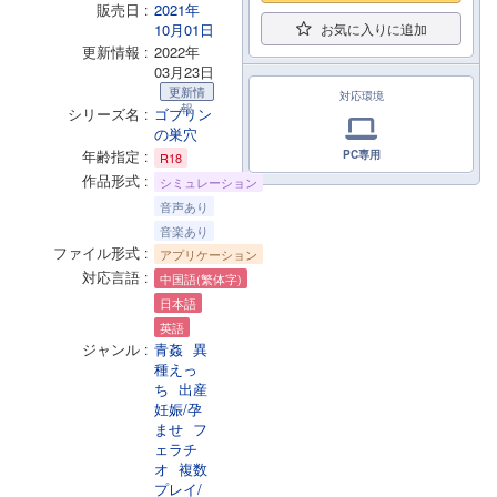
販売日
2021年
10月01日
お気に入りに追加
更新情報
2022年
03月23日
更新情
対応環境
報
シリーズ名
ゴブリン
の巣穴
年齢指定
PC専用
R18
作品形式
シミュレーション
音声あり
音楽あり
ファイル形式
アプリケーション
対応言語
中国語(繁体字)
日本語
英語
ジャンル
青姦
異
種えっ
ち
出産
妊娠/孕
ませ
フ
ェラチ
オ
複数
プレイ/