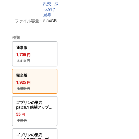
乱交
ぶ
っかけ
屈辱
ファイル容量
3.34GB
種類
通常版
1,705
円
3,410
円
完全版
1,925
円
3,850
円
ゴブリンの巣穴
patch.1 絶望アップグ
レードデータ
55
円
110
円
ゴブリンの巣穴