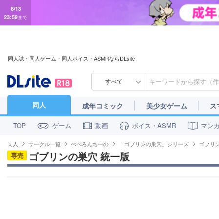
8/13
23:59
まで
同人誌・同人ゲーム・同人ボイス・ASMRならDLsite
すべて
同人
成年コミック
美少女ゲーム
ス
ゲーム
動画
ボイス・ASMR
マン
TOP
同人
サークル一覧
ぺぺろんちーの
「ゴブリンの巣穴」シリーズ
ゴブリ
ゴブリンの巣穴 統一版
専売