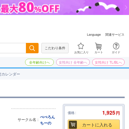
関連サービス
Language
こだわり条件
検索
お気に入り
カート
ガイド
全年齢向けへ
女性向け 全年齢へ
女性向け TL/BLへ
売カレンダー
1,925
価格
円
ぺぺろん
サークル名
ちーの
カートに入れる