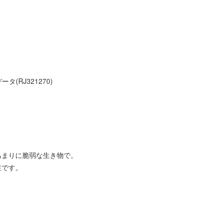
タ(RJ321270)
あまりに脆弱な生き物で。
在です。