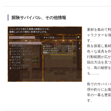
探険サバイバル、その他情報
素材を集めて
ャラクターを
す。
島を探索し素
色々な道具を
行動範囲が広
脱出方法を見
り、島の秘密
も……。
島でのサバイ
理や釣りにお
常の一幕も豊
す。