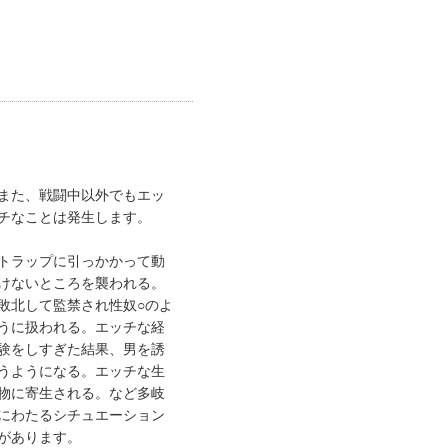
また、戦闘中以外でもエッ
チなことは発生します。
トラップに引っかかって動
けないところを襲われる。
敗北して監禁され性奴○のよ
うに扱われる。エッチな経
験をしすぎた結果、男を誘
うようになる。エッチな生
物に寄生される。など多岐
にわたるシチュエーション
があります。