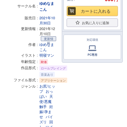
ゆめなま
サークル名
こん
カートに入れる
販売日
2021年10
月30日
お気に入りに追加
更新情報
2021年12
月10日
更新情
対応環境
報
作者
ゆめなま
こん
イラスト
明寝マン
PC専用
年齢指定
R18
作品形式
ロールプレイング
音楽あり
ファイル形式
アプリケーション
ジャンル
お尻/ヒッ
プ
おっ
ぱい
天
使/悪魔
触手
妊
娠/孕ま
せ
パイ
ズリ
回
し
ツイ