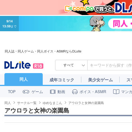
9/14
13:59
まで
同人誌・同人ゲーム・同人ボイス・ASMRならDLsite
すべて
同人
成年コミック
美少女ゲーム
ス
ゲーム
動画
ボイス・ASMR
マン
TOP
同人
サークル一覧
ゆめなまこん
アウロラと女神の楽園島
アウロラと女神の楽園島