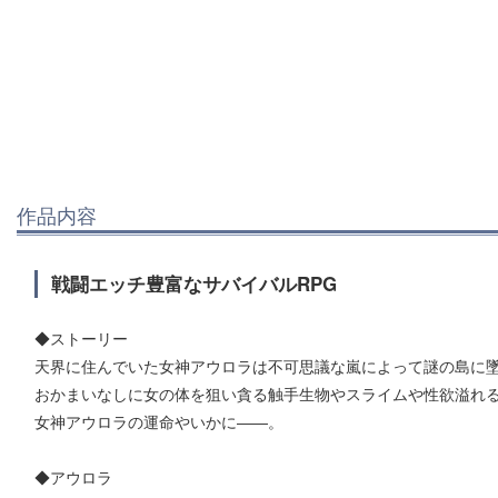
作品内容
戦闘エッチ豊富なサバイバルRPG
◆ストーリー
天界に住んでいた女神アウロラは不可思議な嵐によって謎の島に
おかまいなしに女の体を狙い貪る触手生物やスライムや性欲溢れ
女神アウロラの運命やいかに――。
◆アウロラ