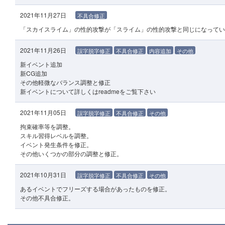
2021年11月27日
不具合修正
「スカイスライム」の性的攻撃が「スライム」の性的攻撃と同じになってい
2021年11月26日
誤字脱字修正
不具合修正
内容追加
その他
新イベント追加
新CG追加
その他軽微なバランス調整と修正
新イベントについて詳しくはreadmeをご覧下さい
2021年11月05日
誤字脱字修正
不具合修正
その他
拘束確率等を調整。
スキル習得レベルを調整。
イベント発生条件を修正。
その他いくつかの部分の調整と修正。
2021年10月31日
誤字脱字修正
不具合修正
その他
あるイベントでフリーズする場合があったものを修正。
その他不具合修正。