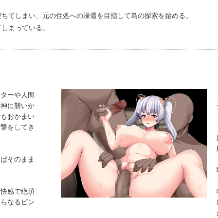
堕ちてしまい、元の住処への帰還を目指して島の探索を始める。
てしまっている。
スターや人間
女神に襲いか
でもおかまい
攻撃をしてき
ればそのまま
た快感で絶頂
さらなるピン