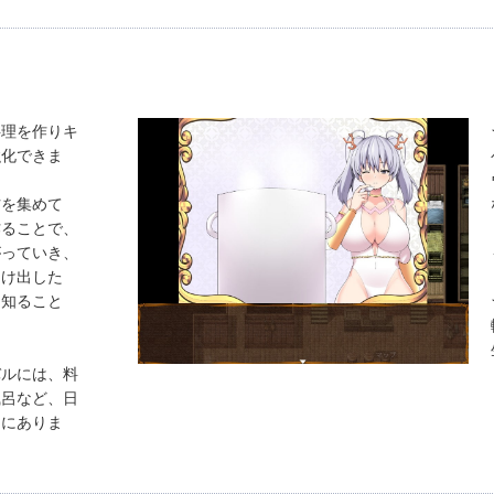
料理を作りキ
強化できま
材を集めて
作ることで、
がっていき、
つけ出した
を知ること
バルには、料
風呂など、日
富にありま