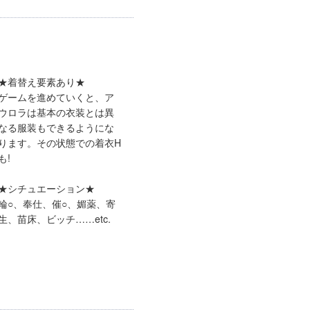
★着替え要素あり★
ゲームを進めていくと、ア
ウロラは基本の衣装とは異
なる服装もできるようにな
ります。その状態での着衣H
も!
★シチュエーション★
輪○、奉仕、催○、媚薬、寄
生、苗床、ビッチ……etc.