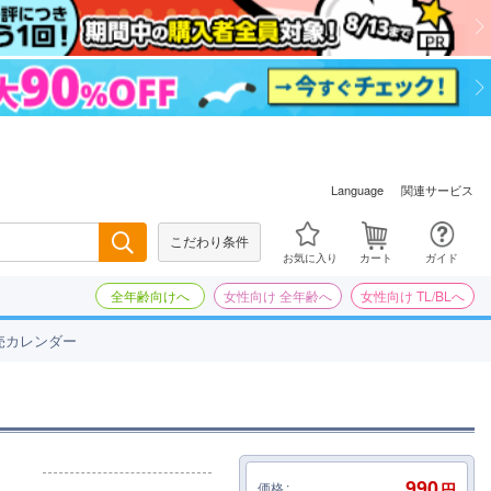
関連サービス
Language
こだわり条件
検索
お気に入り
カート
ガイド
全年齢向けへ
女性向け 全年齢へ
女性向け TL/BLへ
売カレンダー
990
価格
円