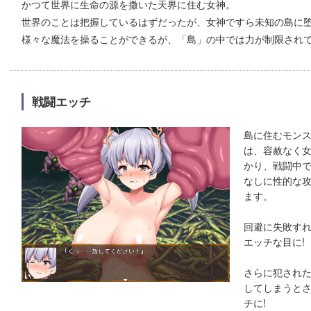
かつて世界に生命の源を撒いた天界に住む女神。
世界のことは把握しているはずだったが、女神ですら未知の島に
様々な魔法を操ることができるが、「島」の中では力が制限され
戦闘エッチ
島に住むモン
は、容赦なく
かり、戦闘中
なしに性的な
ます。
回避に失敗す
エッチな目に!
さらに犯され
してしまうと
チに!