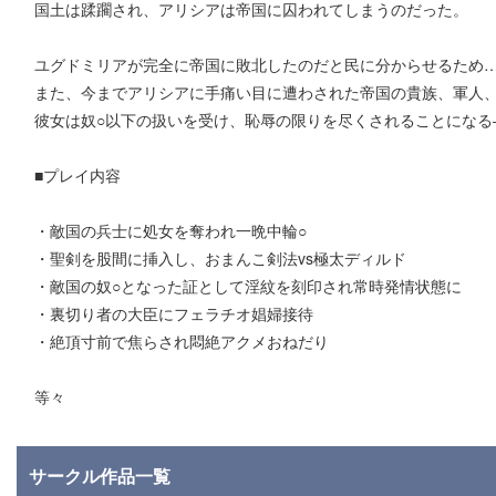
国土は蹂躙され、アリシアは帝国に囚われてしまうのだった。
ユグドミリアが完全に帝国に敗北したのだと民に分からせるため
また、今までアリシアに手痛い目に遭わされた帝国の貴族、軍人
彼女は奴○以下の扱いを受け、恥辱の限りを尽くされることになる
■プレイ内容
・敵国の兵士に処女を奪われ一晩中輪○
・聖剣を股間に挿入し、おまんこ剣法vs極太ディルド
・敵国の奴○となった証として淫紋を刻印され常時発情状態に
・裏切り者の大臣にフェラチオ娼婦接待
・絶頂寸前で焦らされ悶絶アクメおねだり
等々
サークル作品一覧