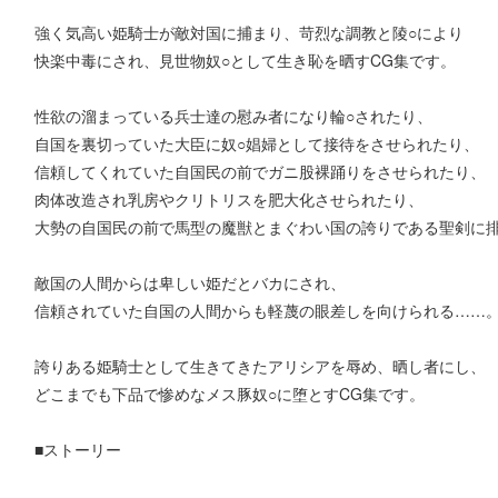
強く気高い姫騎士が敵対国に捕まり、苛烈な調教と陵○により
快楽中毒にされ、見世物奴○として生き恥を晒すCG集です。
性欲の溜まっている兵士達の慰み者になり輪○されたり、
自国を裏切っていた大臣に奴○娼婦として接待をさせられたり、
信頼してくれていた自国民の前でガニ股裸踊りをさせられたり、
肉体改造され乳房やクリトリスを肥大化させられたり、
大勢の自国民の前で馬型の魔獣とまぐわい国の誇りである聖剣に
敵国の人間からは卑しい姫だとバカにされ、
信頼されていた自国の人間からも軽蔑の眼差しを向けられる……
誇りある姫騎士として生きてきたアリシアを辱め、晒し者にし、
どこまでも下品で惨めなメス豚奴○に堕とすCG集です。
■ストーリー