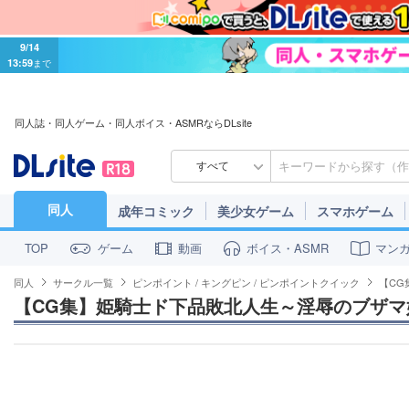
9/14
13:59
まで
同人誌・同人ゲーム・同人ボイス・ASMRならDLsite
すべて
同人
成年コミック
美少女ゲーム
スマホゲーム
ゲーム
動画
ボイス・ASMR
マン
TOP
同人
サークル一覧
ピンポイント / キングピン / ピンポイントクイック
【CG
【CG集】姫騎士ド下品敗北人生～淫辱のブザマ