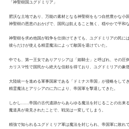
「神聖樹国ユグドミリア」
肥沃な土地であり、万能の素材となる神聖樹をもつ自然豊かな小
神聖樹の恩恵のおかげで、国民は飢えること無く、穏やかで平和
神聖樹を求め他国が戦争を仕掛けてきても、ユグドミリアの民に
彼らだけが使える精霊魔法によって敵国を退けていた。
中でも、第一王女でありアリシアは「姫騎士」と呼ばれ、その圧
カリスマ性で国民から絶大な信頼を得ており、ユグドミリアの象
大陸統一を進める軍事国家である「ドミナス帝国」が侵略をして
精霊魔法とアリシアのに力により、帝国軍を撃退してきた。
しかし……帝国の古代遺跡からあらゆる魔法を封じることの出来
魔道具が発見されたことで、戦況は一変してしまう。
精強で知られるユグドミリア軍は魔法を封じられ、帝国軍に敗れ