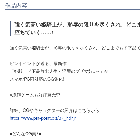
作品内容
強く気高い姫騎士が、恥辱の限りを尽くされ、どこ
堕ちていく……!
強く気高い姫騎士が、恥辱の限りを尽くされ、どこまでもド下品で
ピンポイントが送る、最新作
「姫騎士ド下品敗北人生～淫辱のブザマ奴○～」が
スマホ/PC両対応のCG集化!
※原作ゲームも好評発売中!
詳細、CGやキャラクターの紹介はこちらから!
https://www.pin-point.biz/37_hdhj/
■どんなCG集?■