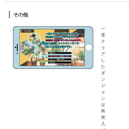
その他
一
度
ク
リ
ア
し
た
ダ
ン
ジ
ョ
ン
は
再
突
入