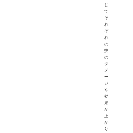
じ
て
そ
れ
ぞ
れ
の
技
の
ダ
メ
ー
ジ
や
効
果
が
上
が
り