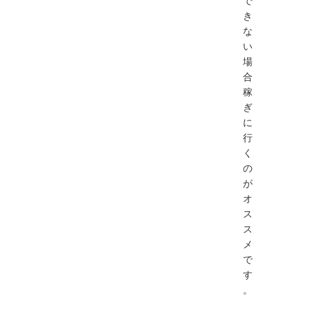
で
き
な
い
場
合
稼
ぎ
に
行
く
の
が
オ
ス
ス
メ
で
す
。