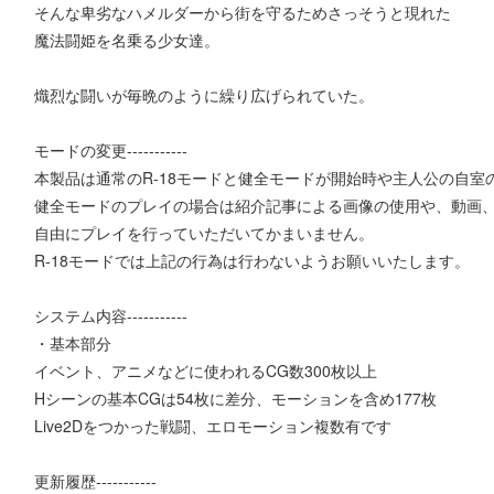
そんな卑劣なハメルダーから街を守るためさっそうと現れた
魔法闘姫を名乗る少女達。
熾烈な闘いが毎晩のように繰り広げられていた。
モードの変更-----------
本製品は通常のR-18モードと健全モードが開始時や主人公の自室
健全モードのプレイの場合は紹介記事による画像の使用や、動画
自由にプレイを行っていただいてかまいません。
R-18モードでは上記の行為は行わないようお願いいたします。
システム内容-----------
・基本部分
イベント、アニメなどに使われるCG数300枚以上
Hシーンの基本CGは54枚に差分、モーションを含め177枚
Live2Dをつかった戦闘、エロモーション複数有です
更新履歴-----------