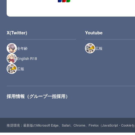
X(Twitter)
Youtube
全年齢
広報
English R18
広報
採用情報（グループ一括採用）
推奨環境：最新版のMicrosoft Edge、Safari、Chrome、Firefox（JavaScript・Cooki