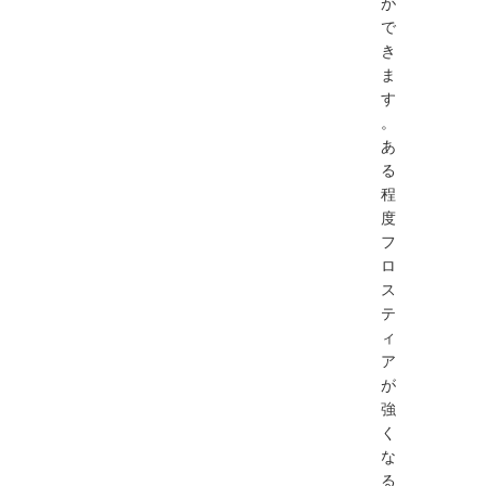
が
で
き
ま
す
。
あ
る
程
度
フ
ロ
ス
テ
ィ
ア
が
強
く
な
る