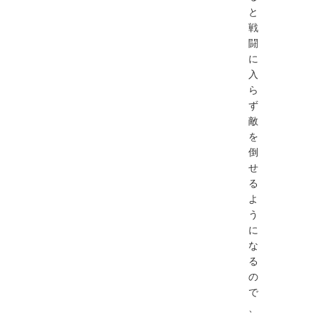
と
戦
闘
に
入
ら
ず
敵
を
倒
せ
る
よ
う
に
な
る
の
で
、