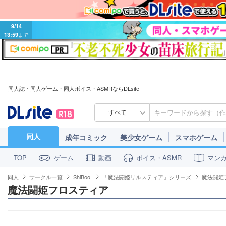
9/14
13:59
まで
同人誌・同人ゲーム・同人ボイス・ASMRならDLsite
すべて
同人
成年コミック
美少女ゲーム
スマホゲーム
ゲーム
動画
ボイス・ASMR
マン
TOP
同人
サークル一覧
ShiBoo!
「魔法闘姫リルスティア」シリーズ
魔法闘姫
魔法闘姫フロスティア