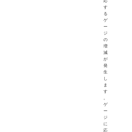
応
す
る
ゲ
ー
ジ
の
増
減
が
発
生
し
ま
す
。
ゲ
ー
ジ
に
応