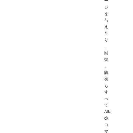
ー
ジ
を
与
え
た
り
、
回
復
、
防
御
も
す
べ
て
Atta
ck!
コ
マ