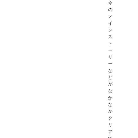
今
の
メ
イ
ン
ス
ト
ー
リ
ー
な
ど
が
な
か
な
か
ク
リ
ア