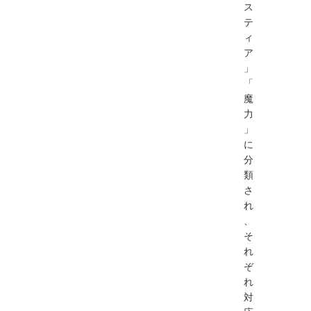
ス
テ
ィ
ア
」
「
魔
力
」
に
分
類
さ
れ
、
そ
れ
ぞ
れ
対