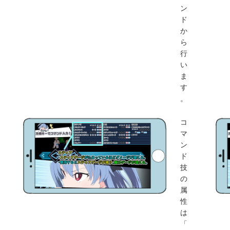
ン
ド
か
ら
行
い
ま
す
。
コ
マ
ン
ド
技
の
属
性
は
「