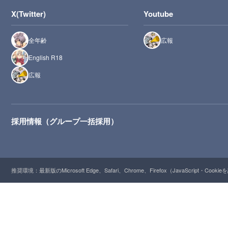
X(Twitter)
Youtube
全年齢
広報
English R18
広報
採用情報（グループ一括採用）
推奨環境：最新版のMicrosoft Edge、Safari、Chrome、Firefox（JavaScript・Cooki