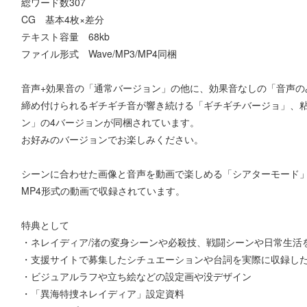
総ワード数307
CG 基本4枚×差分
テキスト容量 68kb
ファイル形式 Wave/MP3/MP4同梱
音声+効果音の「通常バージョン」の他に、効果音なしの「音声の
締め付けられるギチギチ音が響き続ける「ギチギチバージョ」、
ン」の4バージョンが同梱されています。
お好みのバージョンでお楽しみください。
シーンに合わせた画像と音声を動画で楽しめる「シアターモード
MP4形式の動画で収録されています。
特典として
・ネレイディア/渚の変身シーンや必殺技、戦闘シーンや日常生活
・支援サイトで募集したシチュエーションや台詞を実際に収録した
・ビジュアルラフや立ち絵などの設定画や没デザイン
・「異海特捜ネレイディア」設定資料