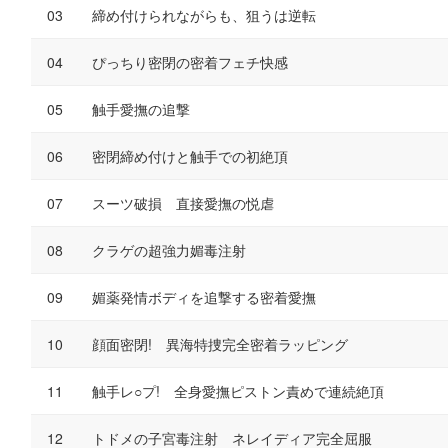
締め付けられながらも、狙うは逆転
ぴっちり密閉の密着フェチ快感
触手愛撫の追撃
密閉締め付けと触手での初絶頂
スーツ破損 直接愛撫の悦虐
クラゲの超強力媚毒注射
媚薬発情ボディを追撃する密着愛撫
顔面密閉! 異海特捜完全密着ラッピング
触手レ○プ! 全身愛撫ピストン責めで連続絶頂
トドメの子宮毒注射 ネレイディア完全屈服