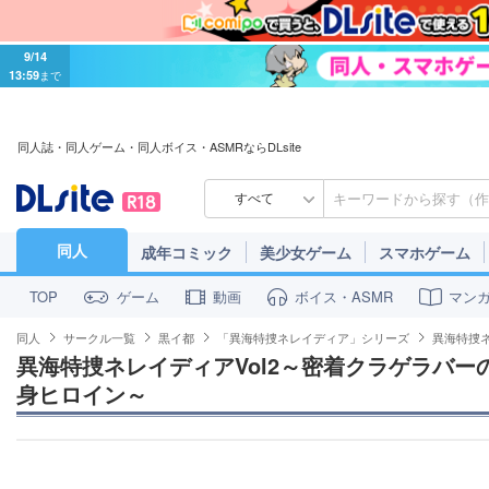
9/14
13:59
まで
同人誌・同人ゲーム・同人ボイス・ASMRならDLsite
すべて
同人
成年コミック
美少女ゲーム
スマホゲーム
ゲーム
動画
ボイス・ASMR
マン
TOP
同人
サークル一覧
黒イ都
「異海特捜ネレイディア」シリーズ
異海特捜
異海特捜ネレイディアVol2～密着クラゲラバ
身ヒロイン～