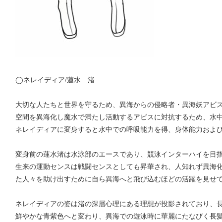
◯ネレイディア/蓮水 渚
大切な人たちと世界を守るため、異海からの侵略者・異海妖アビ
空間を異海化し魔水で満たし活動するアビスに対抗するため、水
ネレイディアに変身すると水中での呼吸能力を得、身体能力およ
変身前の蓮水渚は水泳部のエースであり、競泳インターハイを目
生来の運動センスは戦闘センスとしても昇華され、人知れず異海
た人々を助け出すために自ら異海へと飛び込むほどの活躍を見せ
ネレイディアの姿は渚の深層心理にある理想が投影されており、
鮮やかな青紫色へと変わり、異海での遊泳時に華麗にたなびく長