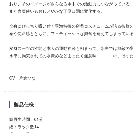
おり、そのイメージがさらなる水中での活動力につながっている
また言葉使いもおしとやかな丁寧口調に変化する。
全身にぴっちり吸い付く異海特捜の密着コスチュームが誇る抜群
感や使命感とともに、フェティッシュな興奮を覚えてしまってい
変身スーツの性能と本人の運動神経も相まって、水中では無敵
水車に拘束されての水責めなどまったく無意味…………の、はずだ
CV 片倉ひな
製品仕様
総再生時間 61分
総トラック数14