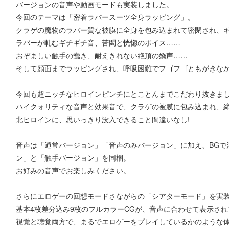
バージョンの音声や動画モードも実装しました。
今回のテーマは「密着ラバースーツ全身ラッピング」。
クラゲの魔物のラバー質な被膜に全身を包み込まれて密閉され、ギ
ラバーが軋むギチギチ音、苦悶と恍惚のボイス……
おぞましい触手の蠢き、耐えきれない絶頂の嬌声……
そして顔面までラッピングされ、呼吸困難でフゴフゴともがきなが
今回も超ニッチなヒロインピンチにとことんまでこだわり抜きまし
ハイクォリティな音声と効果音で、クラゲの被膜に包み込まれ、
北ヒロインに、思いっきり没入できること間違いなし!
音声は「通常バージョン」「音声のみバージョン」に加え、BGで
ン」と「触手バージョン」を同梱。
お好みの音声でお楽しみください。
さらにエロゲーの回想モードさながらの「シアターモード」を実
基本4枚差分込み9枚のフルカラーCGが、音声に合わせて表示さ
視覚と聴覚両方で、まるでエロゲーをプレイしているかのような