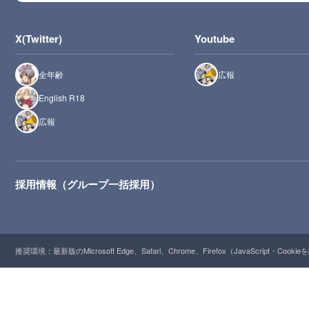
X(Twitter)
Youtube
全年齢
広報
English R18
広報
採用情報（グループ一括採用）
推奨環境：最新版のMicrosoft Edge、Safari、Chrome、Firefox（JavaScript・Cooki