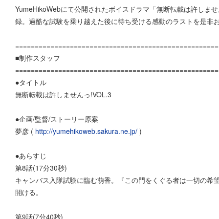
YumeHikoWebにて公開されたボイスドラマ「無断転載は許しませ
録。過酷な試験を乗り越えた後に待ち受ける感動のラストを是非
====================================================
■制作スタッフ
====================================================
●タイトル
無断転載は許しませんっ!VOL.3
●企画/監督/ストーリー原案
夢彦 (
http://yumehikoweb.sakura.ne.jp/
)
●あらすじ
第8話(17分30秒)
キャンバス入隊試験に臨む萌香。『この門をくぐる者は一切の希
開ける。
第9話(7分40秒)