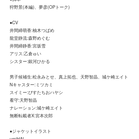
狩野景(本編)、夢彦(OPトーク)
●CV
井間締萌香:柚木つばめ
龍堂静流:森野めぐむ
井間締静香:宮坂雪
アリス:乙倉ゅい
シスター:銀河ひかる
男子候補生:松永みとせ、真上拓也、天野智晶、城ケ崎エイト
Nキャスター:ミツカミ
スイミー:ぴすたちおハヤシ
看守:天野智晶
ナレーション:城ケ崎エイト
無断転載者X:宮本次郎
●ジャケットイラスト
umiHAL