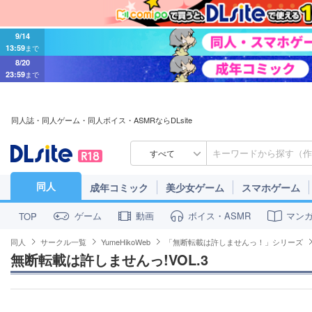
9/14
13:59
まで
8/20
23:59
まで
同人誌・同人ゲーム・同人ボイス・ASMRならDLsite
すべて
同人
成年コミック
美少女ゲーム
スマホゲーム
ゲーム
動画
ボイス・ASMR
マン
TOP
同人
サークル一覧
YumeHikoWeb
「無断転載は許しませんっ！」シリーズ
無断転載は許しませんっ!VOL.3