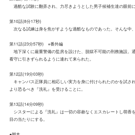
過酷な試験に翻弄され、力尽きようとした男子候補生達の眼前に
第10話(8分17秒)
次なる試練は身を焦がすような過酷なものであった。そんな中、
第11話(23分57秒) ※番外編
地下深くに厳重警備の監房を設けた、脱獄不可能の刑務施設。通
看守に引きずられるように連れて来られた。
第12話(19分03秒)
キャンバス正隊員に相応しい実力を身に付けられたのかを試され
より恐るべき『洗礼』を受けることに。
第13話(14分09秒)
シスターによる『洗礼』は一切の容赦なくエスカレートし萌香を
目の当たりにする。
●脚本