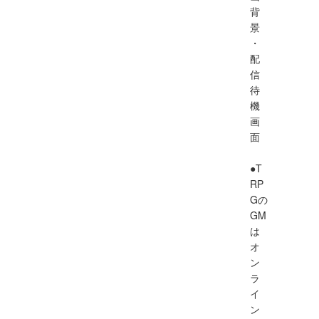
背
景
・
配
信
待
機
画
面
●T
RP
Gの
GM
は
オ
ン
ラ
イ
ン