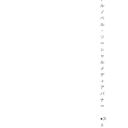
ル
ノ
ベ
ル
・
ソ
ー
シ
ャ
ル
メ
デ
ィ
ア
バ
ナ
ー
●ス
ト