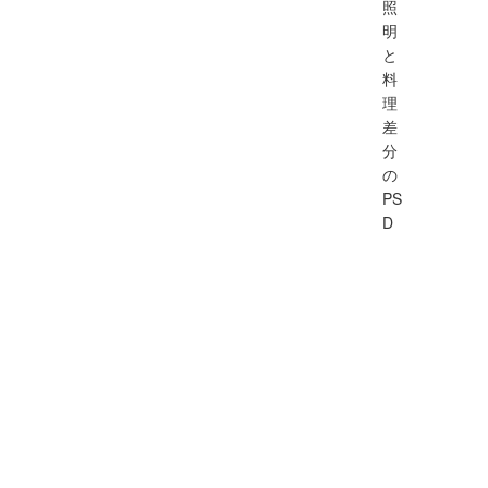
照
明
と
料
理
差
分
の
PS
D