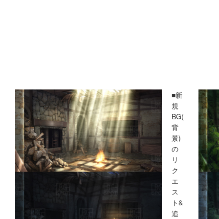
■新
規
BG(
背
景)
の
リ
ク
エ
ス
ト&
追