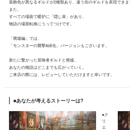
装飾色が異なるギルドが2種類あり、違う街のギルドを表現できま
また、
すべての場面で暖炉に「隠し扉」があり、
物語の場面転換にうってつけです。
「廃墟編」では、
「モンスターの襲撃&緑化」バージョンもございます。
新たに繋がった冒険者ギルドと廃墟。
あなたの物語はどこまでも広がっていく。
ご来店の際には、レビューしていただけますと幸いです。
■あなたが考えるストーリーは?
●ク
リ
エ