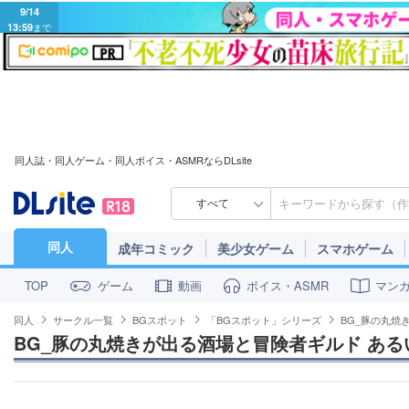
13:59
まで
同人誌・同人ゲーム・同人ボイス・ASMRならDLsite
すべて
同人
成年コミック
美少女ゲーム
スマホゲーム
ゲーム
動画
ボイス・ASMR
マン
TOP
同人
サークル一覧
BGスポット
「BGスポット」シリーズ
BG_豚の丸焼き
BG_豚の丸焼きが出る酒場と冒険者ギルド あるいは