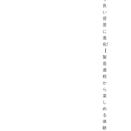
良
い
背
景
に
進
化!
【
製
造
過
程
か
ら
楽
し
め
る
体
験