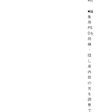
■編
集
用
PS
Dを
同
梱
・
隠
し
扉
内
部
の
光
を
調
整
で