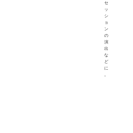
セ
ッ
シ
ョ
ン
の
演
出
な
ど
に
。