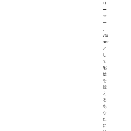
リ
ー
マ
ー
、
vtu
ber
と
し
て
配
信
を
控
え
る
あ
な
た
に