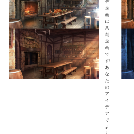
デ
企
画
は
共
創
企
画
で
す!
あ
な
た
の
ア
イ
デ
ア
で
よ
り