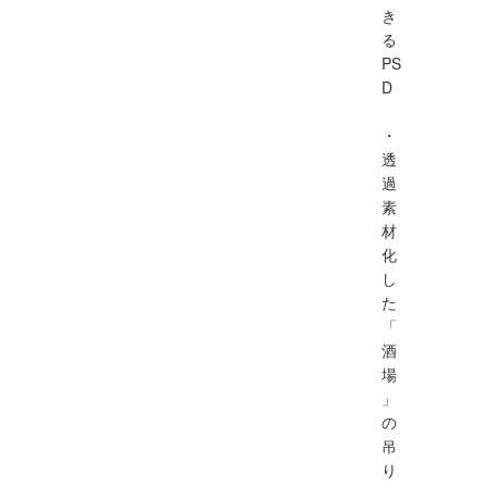
き
る
PS
D
・
透
過
素
材
化
し
た
「
酒
場
」
の
吊
り