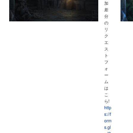
加
差
分
の
リ
ク
エ
ス
ト
フ
ォ
ー
ム
は
こ
ら!
http
s://f
orm
s.gl