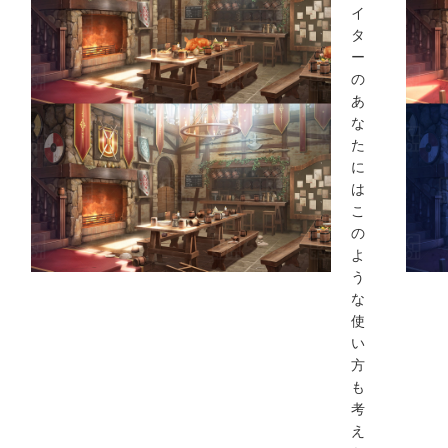
イ
タ
ー
の
あ
な
た
に
は
こ
の
よ
う
な
使
い
方
も
考
え