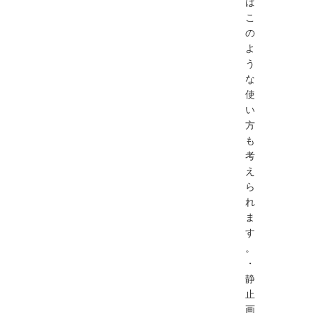
は
こ
の
よ
う
な
使
い
方
も
考
え
ら
れ
ま
す
。
・
静
止
画