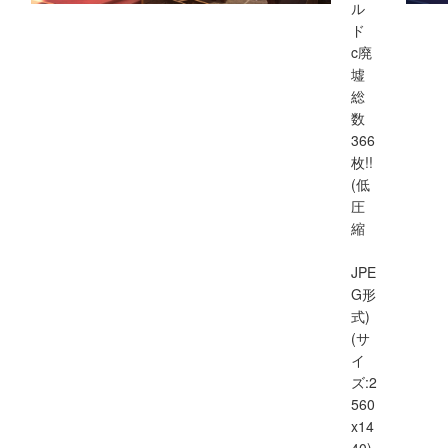
ル
ド
c廃
墟
総
数
366
枚!!
(低
圧
縮
JPE
G形
式)
(サ
イ
ズ:2
560
x14
40)