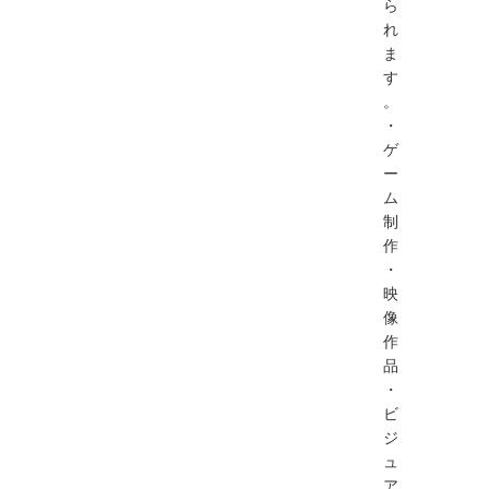
ら
れ
ま
す
。
・
ゲ
ー
ム
制
作
・
映
像
作
品
・
ビ
ジ
ュ
ア