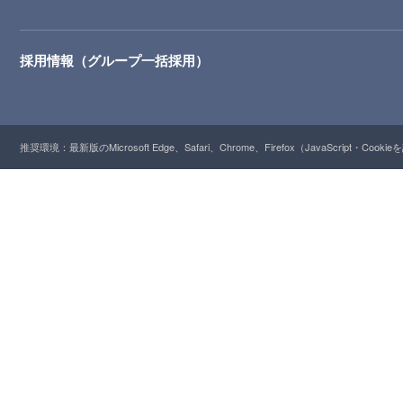
採用情報（グループ一括採用）
推奨環境：最新版のMicrosoft Edge、Safari、Chrome、Firefox（JavaScript・Cooki