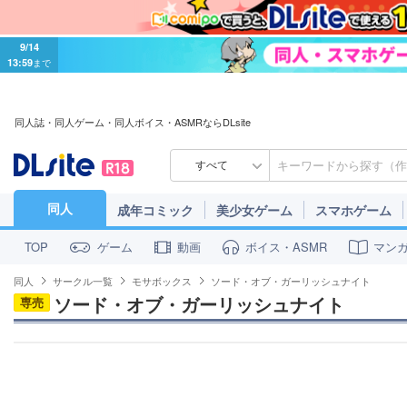
9/14
13:59
まで
同人誌・同人ゲーム・同人ボイス・ASMRならDLsite
すべて
同人
成年コミック
美少女ゲーム
スマホゲーム
ゲーム
動画
ボイス・ASMR
マン
TOP
同人
サークル一覧
モサボックス
ソード・オブ・ガーリッシュナイト
ソード・オブ・ガーリッシュナイト
専売