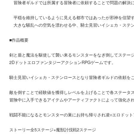
冒険者ギルドでは所属する冒険者に依頼することで問題の解決
平穏を維持しているように見える都市ではあったが邪神を信望す
大きな騒乱への空気を漂わせる中、騎士見習いイシェカ・ステン
■作品概要
剣と盾と魔法を駆使して襲い来るモンスターをなぎ倒してステー
2DドットエロファンタジーアクションRPGゲームです。
騎士見習いイシェカ・ステンロースとなり冒険者ギルドの依頼を
敵を倒すことで経験値を獲得しレベルを上げることで各ステータス
冒険中に入手できるアイテムやアーティファクトによって強化さ
戦闘不能になるとモンスターの巣にお持ち帰りされ凌○エロドット
ストーリー全5ステージ+魔獣討伐戦2ステージ