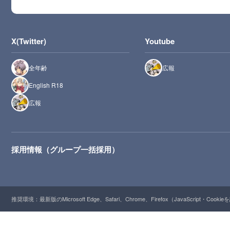
X(Twitter)
Youtube
全年齢
広報
English R18
広報
採用情報（グループ一括採用）
推奨環境：最新版のMicrosoft Edge、Safari、Chrome、Firefox（JavaScript・Cooki