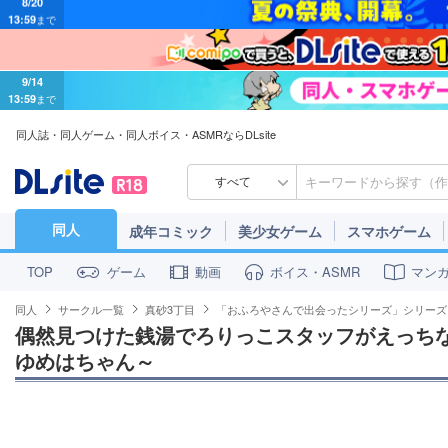
9/14
13:59
まで
同人誌・同人ゲーム・同人ボイス・ASMRならDLsite
すべて
同人
成年コミック
美少女ゲーム
スマホゲーム
ゲーム
動画
ボイス・ASMR
マン
TOP
同人
サークル一覧
真砂3丁目
「おふろやさんで出会ったシリーズ」シリーズ
偶然見つけた銭湯でろりっこスタッフがえっち
ゆめはちゃん～