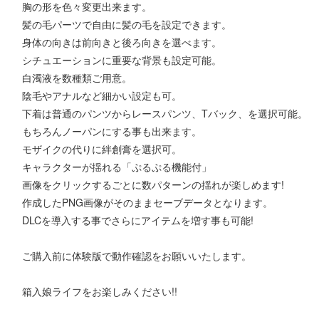
胸の形を色々変更出来ます。
髪の毛パーツで自由に髪の毛を設定できます。
身体の向きは前向きと後ろ向きを選べます。
シチュエーションに重要な背景も設定可能。
白濁液を数種類ご用意。
陰毛やアナルなど細かい設定も可。
下着は普通のパンツからレースパンツ、Tバック、を選択可能。
もちろんノーパンにする事も出来ます。
モザイクの代りに絆創膏を選択可。
キャラクターが揺れる「ぷるぷる機能付」
画像をクリックするごとに数パターンの揺れが楽しめます!
作成したPNG画像がそのままセーブデータとなります。
DLCを導入する事でさらにアイテムを増す事も可能!
ご購入前に体験版で動作確認をお願いいたします。
箱入娘ライフをお楽しみください!!