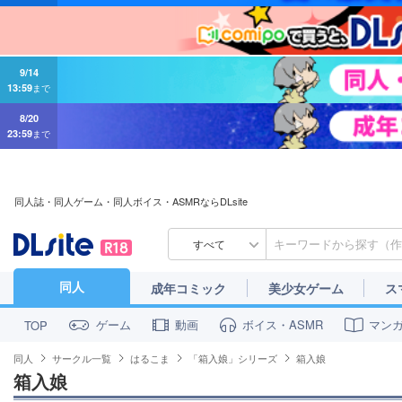
9/14
13:59
まで
8/20
23:59
まで
同人誌・同人ゲーム・同人ボイス・ASMRならDLsite
すべて
同人
成年コミック
美少女ゲーム
ス
ゲーム
動画
ボイス・ASMR
マン
TOP
同人
サークル一覧
はるこま
「箱入娘」シリーズ
箱入娘
箱入娘