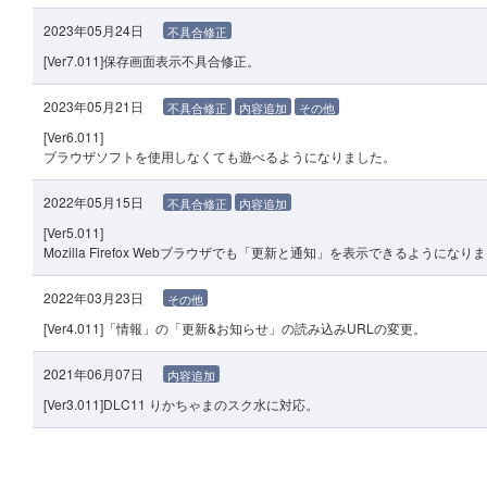
2023年05月24日
不具合修正
[Ver7.011]保存画面表示不具合修正。
2023年05月21日
不具合修正
内容追加
その他
[Ver6.011]
ブラウザソフトを使用しなくても遊べるようになりました。
2022年05月15日
不具合修正
内容追加
[Ver5.011]
Mozilla Firefox Webブラウザでも「更新と通知」を表示できるようになり
2022年03月23日
その他
[Ver4.011]「情報」の「更新&お知らせ」の読み込みURLの変更。
2021年06月07日
内容追加
[Ver3.011]DLC11 りかちゃまのスク水に対応。