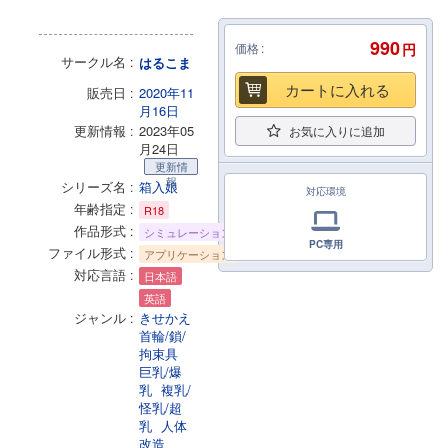
990
価格
円
サークル名
はるこま
カートに入れる
販売日
2020年11
月16日
更新情報
2023年05
お気に入りに追加
月24日
更新情
報
シリーズ名
箱入娘
対応環境
年齢指定
R18
作品形式
シミュレーション
PC専用
ファイル形式
アプリケーション
対応言語
日本語
英語
ジャンル
きせかえ
首輪/鎖/
拘束具
巨乳/爆
乳
複乳/
怪乳/超
乳
人体
改造