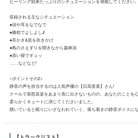
ヒーリング効果たっぷりのシチュエーションを堪能してください
収録される主なシチュエーション
●頭や耳をなでなで
●膝枕でよしよし♪
●耳かき&息を吹きかけ
●鳥のさえずりを聞きながら森林浴
●添い寝でギュッ
……などなど!
<ポイントその2>
静音の声を担当するのは人気声優の【日高里菜】さん!
クールで喜怒哀楽をあまり表に出さないものの、あなたのことを
柔らかくキュートに演じてくださいました。
聴いていると眠りにいざなわれていく、落ち着きの静音ボイスに
【トラックリスト】