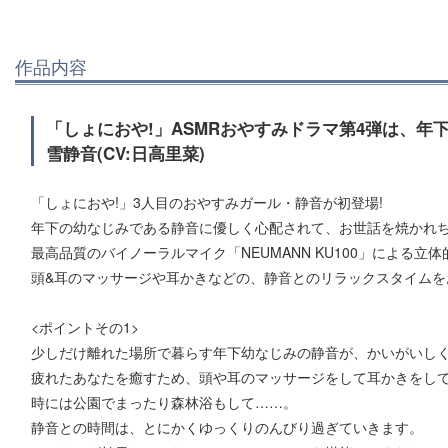
作品内容
「しょにおや!」ASMRおやすみドラマ第4弾は、年
雪静音(CV:日高里菜)
「しょにおや!」3人目のおやすみガール・静音が初登場!
年下の幼なじみである静音に優しく心配されて、お世話を焼かれち
最高品質のバイノーラルマイク「NEUMANN KU100」による立
頭&耳のマッサージや耳かきなどの、静音とのリラックスタイムを
<ポイントその1>
少しだけ離れた場所で暮らす年下幼なじみの静音が、かいがいしく
疲れたあなたを癒すため、頭や耳のマッサージをして耳かきをし
時には公園でまったり森林浴もして……。
静音との時間は、とにかくゆっくりのんびり過ぎていきます。