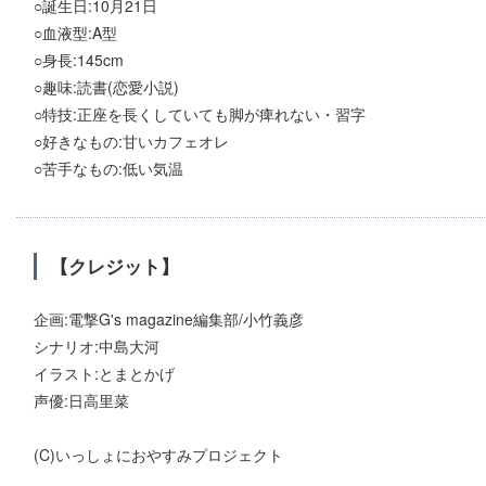
○誕生日:10月21日
○血液型:A型
○身長:145cm
○趣味:読書(恋愛小説)
○特技:正座を長くしていても脚が痺れない・習字
○好きなもの:甘いカフェオレ
○苦手なもの:低い気温
【クレジット】
企画:電撃G's magazine編集部/小竹義彦
シナリオ:中島大河
イラスト:とまとかげ
声優:日高里菜
(C)いっしょにおやすみプロジェクト