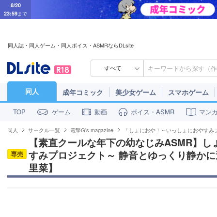
8/20
23:59
まで
同人誌・同人ゲーム・同人ボイス・ASMRならDLsite
すべて
同人
成年コミック
美少女ゲーム
スマホゲーム
ゲーム
動画
ボイス・ASMR
マン
TOP
同人
サークル一覧
電撃G's magazine
「しょにおや！～いっしょにおやすみ
【素直クールな年下の幼なじみASMR】し
すみプロジェクト～ 静音とゆっくり静かに
専売
里菜】