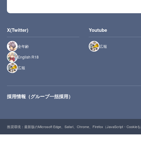
X(Twitter)
Youtube
全年齢
広報
English R18
広報
採用情報（グループ一括採用）
推奨環境：最新版のMicrosoft Edge、Safari、Chrome、Firefox（JavaScript・Cooki