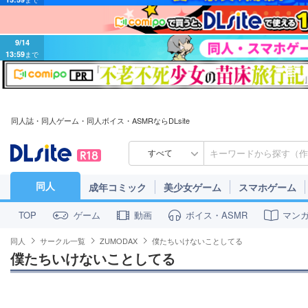
9/14
13:59
まで
同人誌・同人ゲーム・同人ボイス・ASMRならDLsite
すべて
同人
成年コミック
美少女ゲーム
スマホゲーム
ゲーム
動画
ボイス・ASMR
マン
TOP
同人
サークル一覧
ZUMODAX
僕たちいけないことしてる
僕たちいけないことしてる