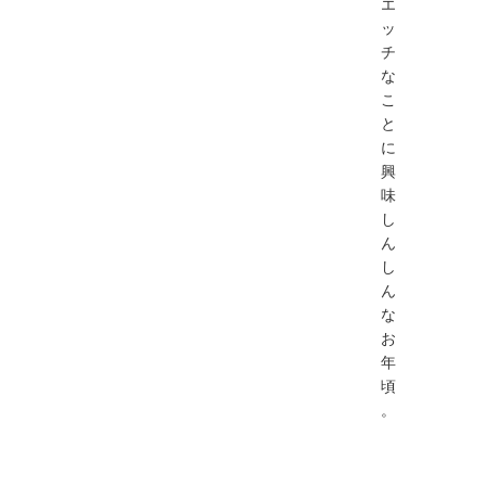
エ
ッ
チ
な
こ
と
に
興
味
し
ん
し
ん
な
お
年
頃
。