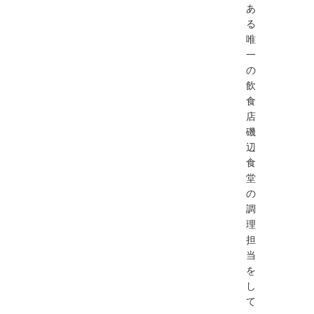
あ
る
唯
一
の
飲
食
店
磯
辺
食
堂
の
調
理
担
当
を
し
て