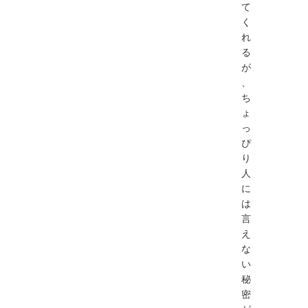
て
く
れ
る
が
、
ち
ょ
っ
ぴ
り
人
に
は
言
え
な
い
秘
密