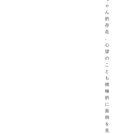
ゃ
ん
的
存
在
。
心
望
の
こ
と
も
積
極
的
に
面
倒
を
見