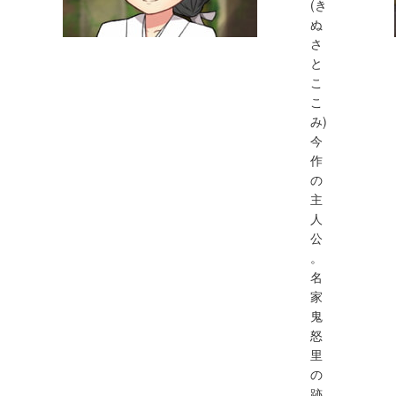
(き
ぬ
さ
と
こ
こ
み)
今
作
の
主
人
公
。
名
家
鬼
怒
里
の
跡