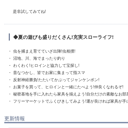
是非試してみてね!
◆夏の遊びも盛りだくさん!充実スローライフ!
虫を捕まえ育てていざ出陣!虫相撲!
沼地、川、海でまったり釣り
わくわく!ヒロインと協力して宝探し!
昔なつかし、皆でお家に集まって指スマ
反射神経勝負!たたいてかぶってジャンケンポン!
お菓子を買って、ヒロインと一緒にたべよう!仲良くなれるぞ!
秘密基地を手に入れたら家具を揃えよう!自分だけの素敵なお部屋
フリーマーケットでふくびきしてみよう!運が良ければ家具が手に
更新情報