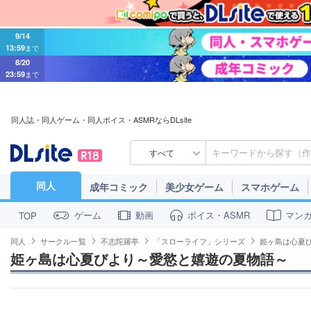
9/14
13:59
まで
8/20
23:59
まで
同人誌・同人ゲーム・同人ボイス・ASMRならDLsite
すべて
同人
成年コミック
美少女ゲーム
スマホゲーム
ゲーム
動画
ボイス・ASMR
マン
TOP
同人
サークル一覧
不志陀羅亭
「スローライフ」シリーズ
姫ヶ島は心夏
姫ヶ島は心夏びより～愛慾と嬉遊の夏物語～