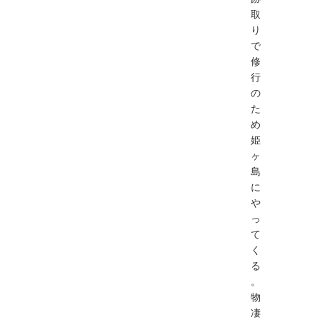
取
り
で
修
行
の
た
め
姫
ヶ
島
に
や
っ
て
く
る
。
物
凄