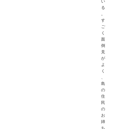
い
る
。
す
ご
く
面
倒
見
が
よ
く
、
島
の
住
民
の
お
姉
ち