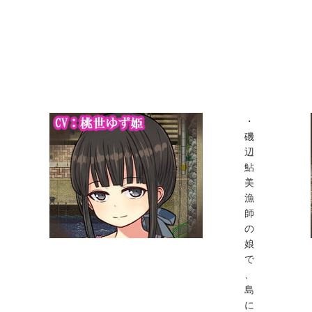
・
磯
辺
鮎
美
漁
師
の
娘
で
、
島
に