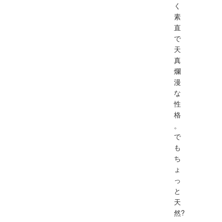
く
素
直
で
天
真
爛
漫
な
性
格
。
で
も
ち
ょ
っ
と
天
然?