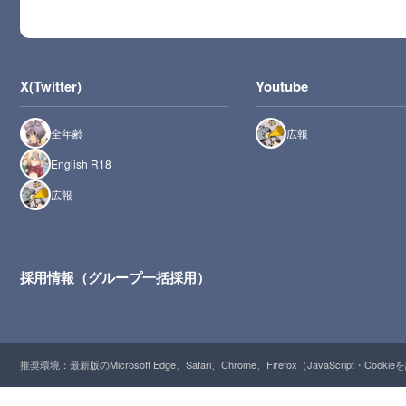
X(Twitter)
Youtube
全年齢
広報
English R18
広報
採用情報（グループ一括採用）
推奨環境：最新版のMicrosoft Edge、Safari、Chrome、Firefox（JavaScript・Cooki