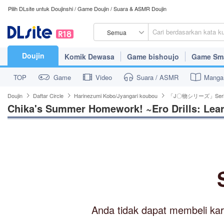
Pilih DLsite untuk Doujinshi / Game Doujin / Suara & ASMR Doujin
Semua
Doujin
Komik Dewasa
Game bishoujo
Game Sm
TOP
Game
Video
Suara / ASMR
Manga
Doujin
Daftar Circle
Harinezumi Kobo/Jyangari koubou
「J〇物シリーズ」Ser
Chika's Summer Homework! ~Ero Drills: Lear
Anda tidak dapat membeli kary