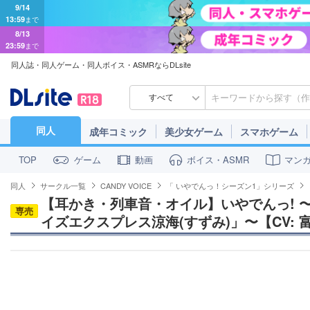
9/14
13:59
まで
8/13
23:59
まで
同人誌・同人ゲーム・同人ボイス・ASMRならDLsite
すべて
同人
成年コミック
美少女ゲーム
スマホゲーム
ゲーム
動画
ボイス・ASMR
マン
TOP
同人
サークル一覧
CANDY VOICE
「 いやでんっ！シーズン1」シリーズ
【耳かき・列車音・オイル】いやでんっ! 
専売
イズエクスプレス涼海(すずみ)」〜【CV: 