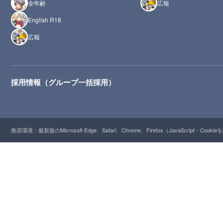
全年齢
広報
English R18
広報
採用情報（グループ一括採用）
推奨環境：最新版のMicrosoft Edge、Safari、Chrome、Firefox（JavaScript・Cooki