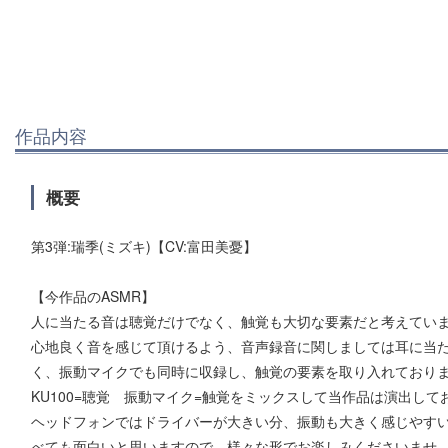
作品内容
概要
第3弾:瑞季(ミズキ)【CV:富田美憂】
【今作品のASMR】
人に当たる音は聴覚だけでなく、触覚も大切な要素だと考えてい
心地良く音を感じて頂けるよう、音声録音に関しましては耳に当たる
く、振動マイクでも同時に収録し、触覚の要素を取り入れており
KU100=聴覚 振動マイク=触覚をミックスして当作品は演出して
ヘッドフォンではドライバーが大きい分、振動も大きく感じやす
べても面白いと思いますので、様々な形でお楽しみくださいませ