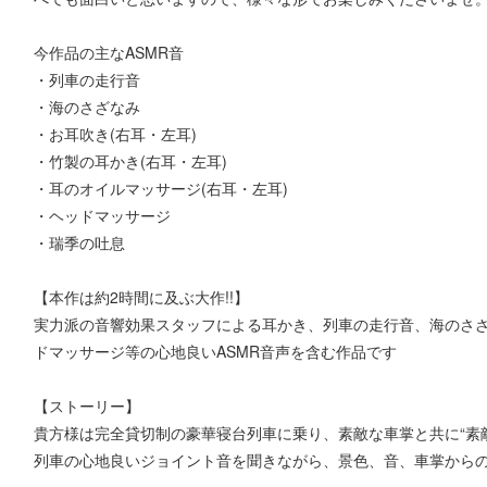
今作品の主なASMR音
・列車の走行音
・海のさざなみ
・お耳吹き(右耳・左耳)
・竹製の耳かき(右耳・左耳)
・耳のオイルマッサージ(右耳・左耳)
・ヘッドマッサージ
・瑞季の吐息
【本作は約2時間に及ぶ大作!!】
実力派の音響効果スタッフによる耳かき、列車の走行音、海のさ
ドマッサージ等の心地良いASMR音声を含む作品です
【ストーリー】
貴方様は完全貸切制の豪華寝台列車に乗り、素敵な車掌と共に“素
列車の心地良いジョイント音を聞きながら、景色、音、車掌から