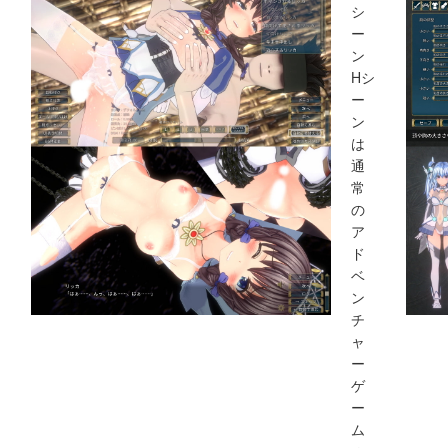
シ
ー
ン
Hシ
ー
ン
は
通
常
の
ア
ド
ベ
ン
チ
ャ
ー
ゲ
ー
ム