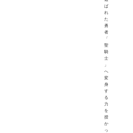
ば
れ
た
勇
者
「
聖
騎
士
」
へ
変
身
す
る
力
を
授
か
っ