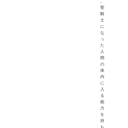
。
聖
騎
士
に
な
っ
た
人
間
の
体
内
に
入
る
能
力
を
持
ち