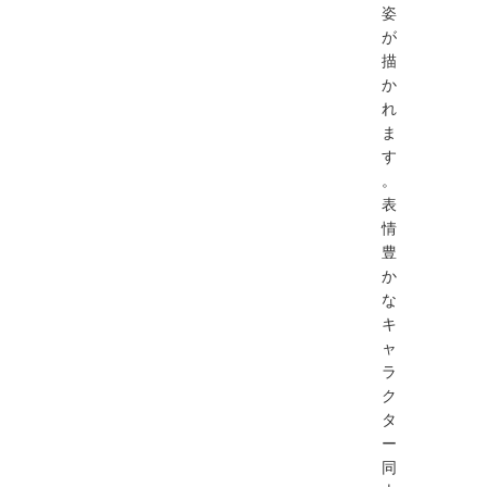
姿
が
描
か
れ
ま
す
。
表
情
豊
か
な
キ
ャ
ラ
ク
タ
ー
同