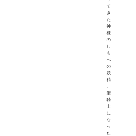
て
き
た
神
様
の
し
も
べ
の
妖
精
。
聖
騎
士
に
な
っ
た