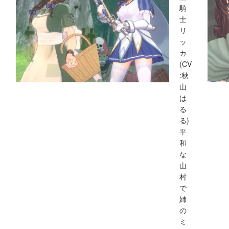
騎
士
リ
ッ
カ
(CV
:秋
山
は
る
る)
平
和
な
山
村
で
姉
の
ミ