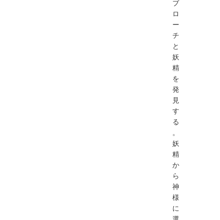
ブ
ロ
ー
チ
と
妖
精
を
発
見
す
る
。
妖
精
か
ら
神
様
に
選