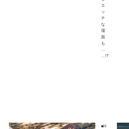
エ
ッ
チ
な
場
面
も
…
…!?
■H