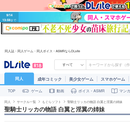
9/14
13:59
まで
同人誌・同人ゲーム・同人ボイス・ASMRならDLsite
すべて
同人
成年コミック
美少女ゲーム
スマホゲーム
ゲーム
動画
ボイス・ASMR
マン
TOP
同人
サークル一覧
もぐらソフト
聖騎士リッカの物語 白翼と淫翼の姉妹
聖騎士リッカの物語 白翼と淫翼の姉妹