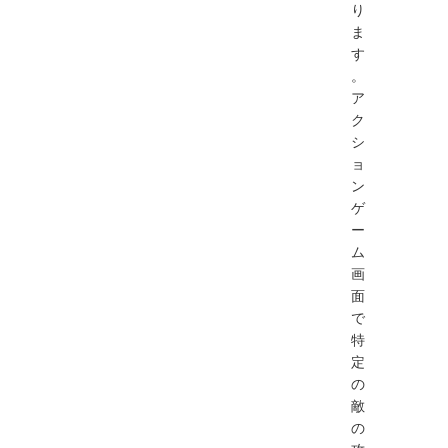
り
ま
す
。
ア
ク
シ
ョ
ン
ゲ
ー
ム
画
面
で
特
定
の
敵
の