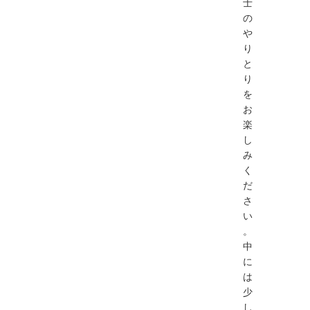
士
の
や
り
と
り
を
お
楽
し
み
く
だ
さ
い
。
中
に
は
少
し