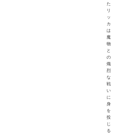
た
リ
ッ
カ
は
魔
物
と
の
熾
烈
な
戦
い
に
身
を
投
じ
る