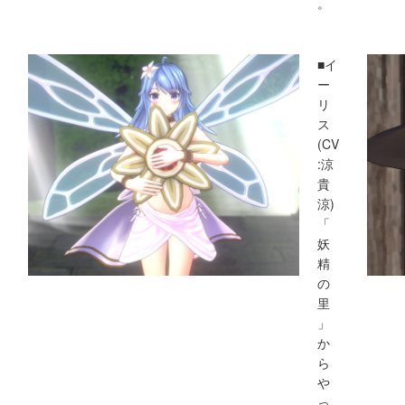
。
■イ
ー
リ
ス
(CV
:涼
貴
涼)
「
妖
精
の
里
」
か
ら
や
っ