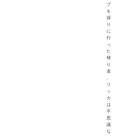
ブ
を
採
り
に
行
っ
た
帰
り
道
、
リ
ッ
カ
は
不
思
議
な