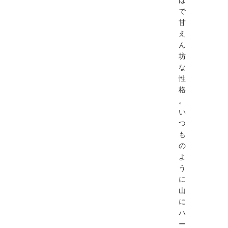
で
甘
え
ん
坊
な
性
格
。
い
つ
も
の
よ
う
に
山
に
ハ
ー