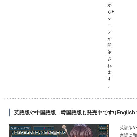
か
らH
シ
ー
ン
が
開
始
さ
れ
ま
す
。
英語版や中国語版、韓国語版も発売中です!(English ve
英語版や
言語に翻