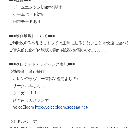
・ゲームエンジンUnityで製作
・ゲームパッド対応
・回想モードあり
■■■動作環境について■■■
ご利用のPCの構成によっては正常に動作しないことや快適に遊べ
ご購入前に必ず体験版で動作確認をお願いいたします。
■■■クレジット・ライセンス表記■■■
◇効果音・音声提供
・オレンジラヴァーズ(CV:橙島よしの)
・サークルみじんこ
・タイガーリリー
・ぴぐみょんスタジオ
・VoiceBloom
http://voicebloom.seesaa.net/
◇ミドルウェア