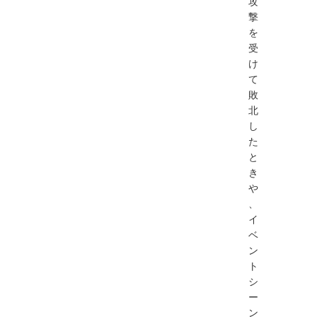
攻
撃
を
受
け
て
敗
北
し
た
と
き
や
、
イ
ベ
ン
ト
シ
ー
ン