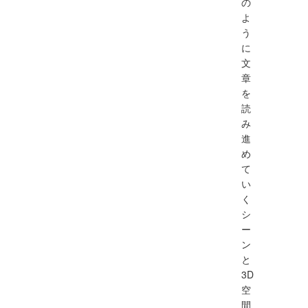
の
よ
う
に
文
章
を
読
み
進
め
て
い
く
シ
ー
ン
と
3D
空
間