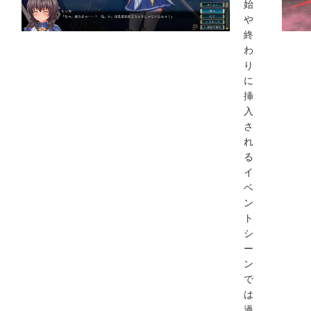
始
や
終
わ
り
に
挿
入
さ
れ
る
イ
ベ
ン
ト
シ
ー
ン
で
は
過