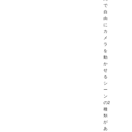
で
自
由
に
カ
メ
ラ
を
動
か
せ
る
シ
ー
ン
の2
種
類
が
あ