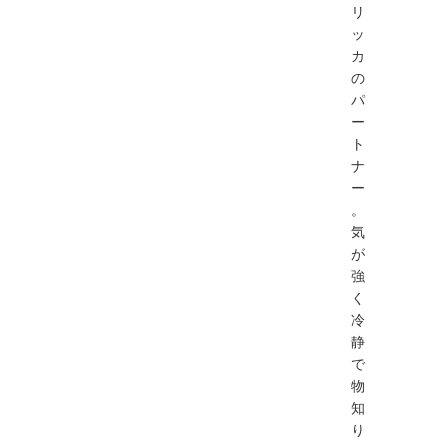
リ
ッ
カ
の
パ
ー
ト
ナ
ー
。
気
が
強
く
冷
静
で
物
知
り