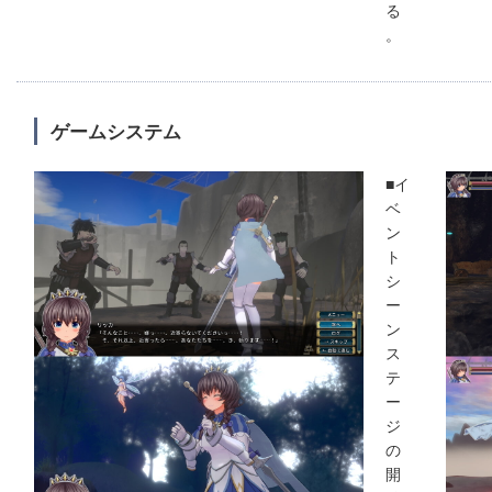
る
。
ゲームシステム
■イ
ベ
ン
ト
シ
ー
ン
ス
テ
ー
ジ
の
開