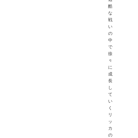
酷
な
戦
い
の
中
で
徐
々
に
成
長
し
て
い
く
リ
ッ
カ
の