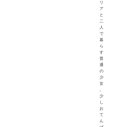
リ
ア
と
二
人
で
暮
ら
す
普
通
の
少
女
。
少
し
お
て
ん
ば