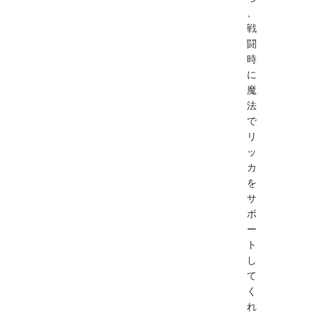
、
戦
闘
時
に
魔
法
で
リ
ッ
カ
を
サ
ポ
ー
ト
し
て
く
れ