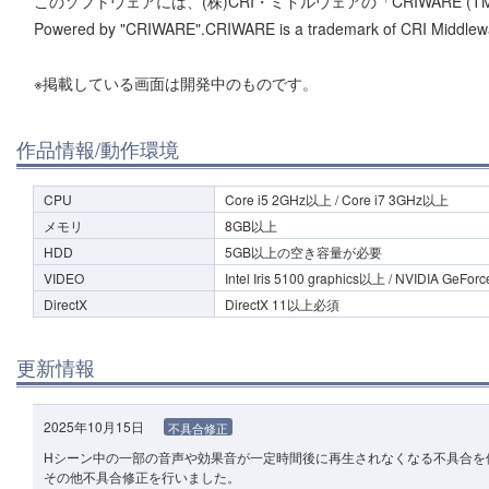
このソフトウェアには、(株)CRI・ミドルウェアの「CRIWARE (
Powered by "CRIWARE".CRIWARE is a trademark of CRI Middlewa
※掲載している画面は開発中のものです。
作品情報/動作環境
CPU
Core i5 2GHz以上 / Core i7 3GHz以上
メモリ
8GB以上
HDD
5GB以上の空き容量が必要
VIDEO
Intel Iris 5100 graphics以上 / NVIDIA GeF
DirectX
DirectX 11以上必須
更新情報
2025年10月15日
不具合修正
Hシーン中の一部の音声や効果音が一定時間後に再生されなくなる不具合を
その他不具合修正を行いました。