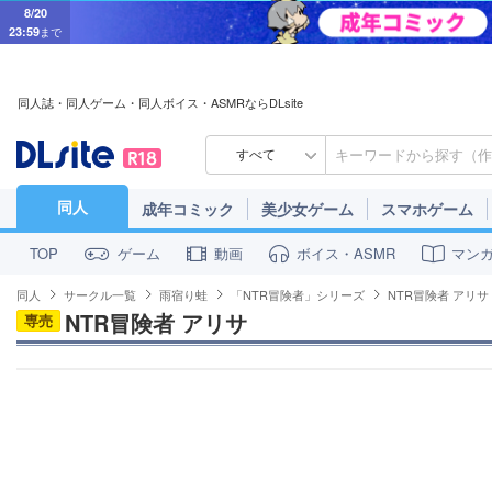
8/20
23:59
まで
同人誌・同人ゲーム・同人ボイス・ASMRならDLsite
すべて
同人
成年コミック
美少女ゲーム
スマホゲーム
ゲーム
動画
ボイス・ASMR
マン
TOP
同人
サークル一覧
雨宿り蛙
「NTR冒険者」シリーズ
NTR冒険者 アリサ
NTR冒険者 アリサ
専売