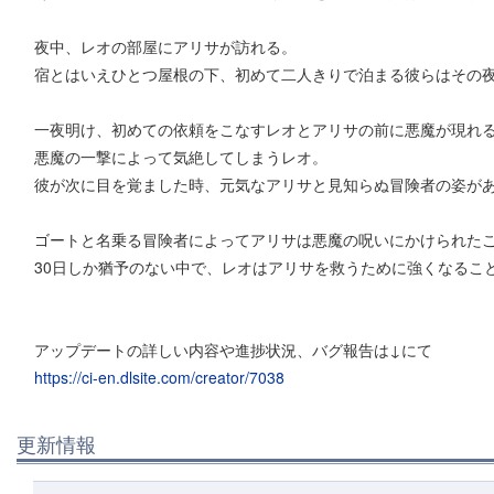
夜中、レオの部屋にアリサが訪れる。
宿とはいえひとつ屋根の下、初めて二人きりで泊まる彼らはその
一夜明け、初めての依頼をこなすレオとアリサの前に悪魔が現れ
悪魔の一撃によって気絶してしまうレオ。
彼が次に目を覚ました時、元気なアリサと見知らぬ冒険者の姿が
ゴートと名乗る冒険者によってアリサは悪魔の呪いにかけられた
30日しか猶予のない中で、レオはアリサを救うために強くなるこ
アップデートの詳しい内容や進捗状況、バグ報告は↓にて
https://ci-en.dlsite.com/creator/7038
更新情報