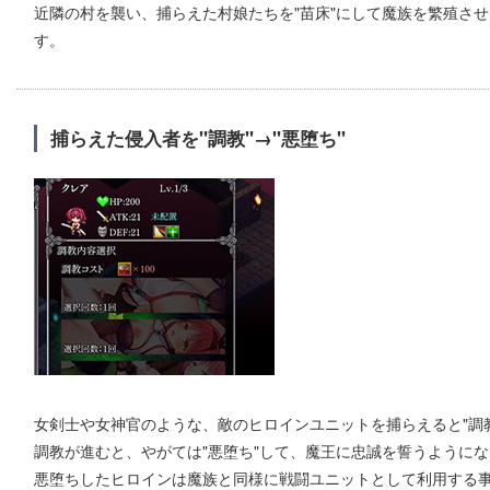
近隣の村を襲い、捕らえた村娘たちを"苗床"にして魔族を繁殖さ
す。
捕らえた侵入者を"調教"→"悪堕ち"
女剣士や女神官のような、敵のヒロインユニットを捕らえると"調
調教が進むと、やがては"悪堕ち"して、魔王に忠誠を誓うように
悪堕ちしたヒロインは魔族と同様に戦闘ユニットとして利用する