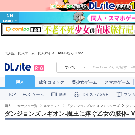
9/14
13:59
まで
同人誌・同人ゲーム・同人ボイス・ASMRならDLsite
すべて
同人
成年コミック
美少女ゲーム
スマホゲーム
ゲーム
動画
ボイス・ASMR
マン
TOP
同人
サークル一覧
ルナソフト
「ダンジョンズレギオン」シリーズ
ダンジ
ダンジョンズレギオン-魔王に捧ぐ乙女の肢体- Ver.