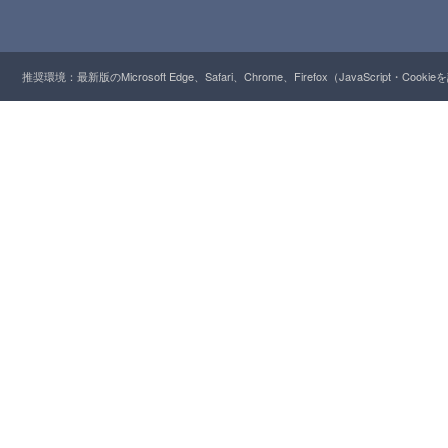
推奨環境：最新版のMicrosoft Edge、Safari、Chrome、Firefox（JavaScript・Cooki