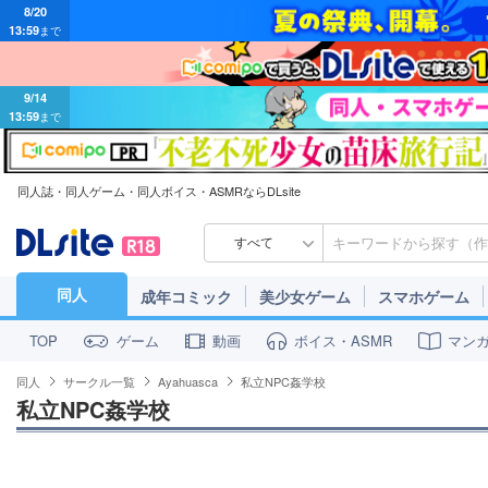
8/20
13:59
まで
9/14
13:59
まで
同人誌・同人ゲーム・同人ボイス・ASMRならDLsite
すべて
同人
成年コミック
美少女ゲーム
スマホゲーム
ゲーム
動画
ボイス・ASMR
マン
TOP
同人
サークル一覧
Ayahuasca
私立NPC姦学校
私立NPC姦学校