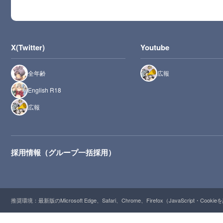
X(Twitter)
Youtube
全年齢
広報
English R18
広報
採用情報（グループ一括採用）
推奨環境：最新版のMicrosoft Edge、Safari、Chrome、Firefox（JavaScript・Cooki