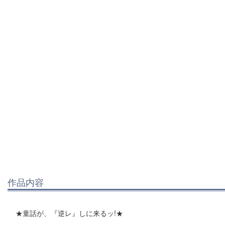
作品内容
★童話が、『逆レ』しに来るッ!★