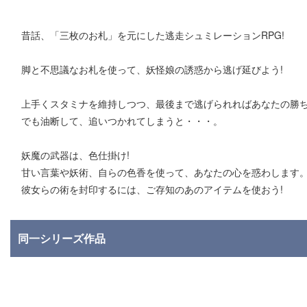
昔話、「三枚のお札」を元にした逃走シュミレーションRPG!
脚と不思議なお札を使って、妖怪娘の誘惑から逃げ延びよう!
上手くスタミナを維持しつつ、最後まで逃げられればあなたの勝ち
でも油断して、追いつかれてしまうと・・・。
妖魔の武器は、色仕掛け!
甘い言葉や妖術、自らの色香を使って、あなたの心を惑わします
彼女らの術を封印するには、ご存知のあのアイテムを使おう!
同一シリーズ作品