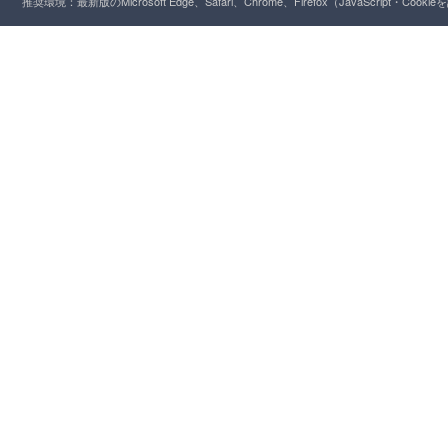
推奨環境：最新版のMicrosoft Edge、Safari、Chrome、Firefox（JavaScript・Cooki