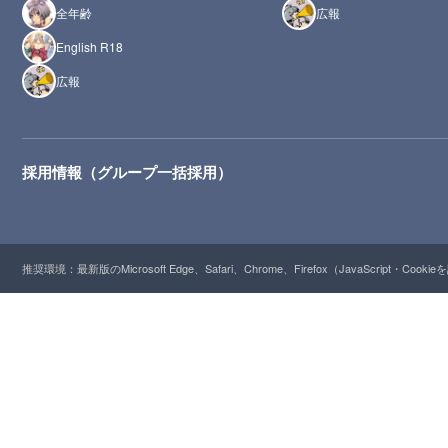
全年齢
広報
English R18
広報
採用情報（グループ一括採用）
推奨環境：最新版のMicrosoft Edge、Safari、Chrome、Firefox（JavaScript・Cooki