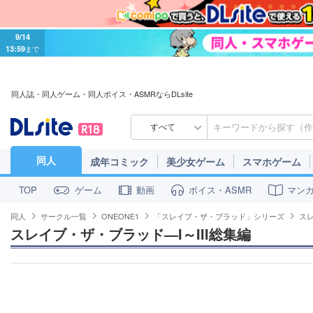
9/14
13:59
まで
同人誌・同人ゲーム・同人ボイス・ASMRならDLsite
すべて
同人
成年コミック
美少女ゲーム
スマホゲーム
ゲーム
動画
ボイス・ASMR
マン
TOP
同人
サークル一覧
ONEONE1
「スレイブ・ザ・ブラッド」シリーズ
スレ
スレイブ・ザ・ブラッド―I～III総集編