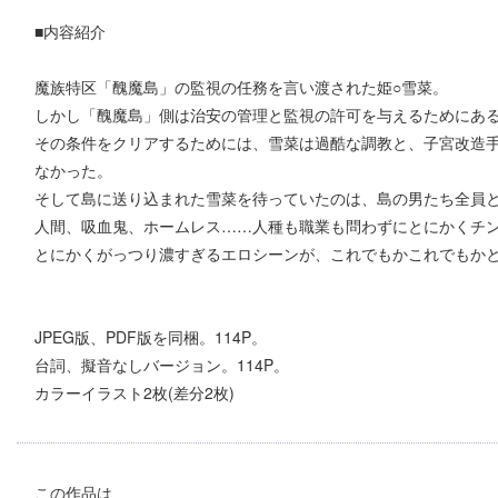
■内容紹介
魔族特区「醜魔島」の監視の任務を言い渡された姫○雪菜。
しかし「醜魔島」側は治安の管理と監視の許可を与えるためにあ
その条件をクリアするためには、雪菜は過酷な調教と、子宮改造
なかった。
そして島に送り込まれた雪菜を待っていたのは、島の男たち全員
人間、吸血鬼、ホームレス……人種も職業も問わずにとにかくチ
とにかくがっつり濃すぎるエロシーンが、これでもかこれでもか
JPEG版、PDF版を同梱。114P。
台詞、擬音なしバージョン。114P。
カラーイラスト2枚(差分2枚)
この作品は