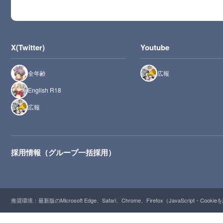
X(Twitter)
Youtube
全年齢
広報
English R18
広報
採用情報（グループ一括採用）
推奨環境：最新版のMicrosoft Edge、Safari、Chrome、Firefox（JavaScript・Cooki