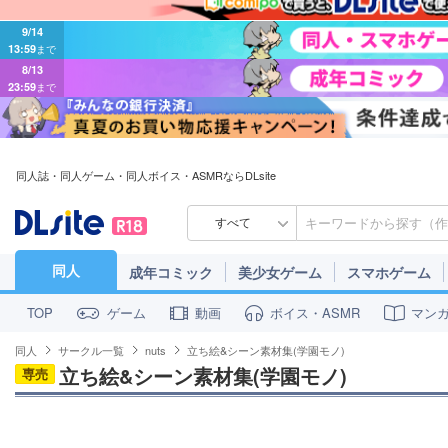
9/14
13:59
まで
8/13
23:59
まで
同人誌・同人ゲーム・同人ボイス・ASMRならDLsite
すべて
同人
成年コミック
美少女ゲーム
スマホゲーム
ゲーム
動画
ボイス・ASMR
マン
TOP
同人
サークル一覧
nuts
立ち絵&シーン素材集(学園モノ)
立ち絵&シーン素材集(学園モノ)
専売