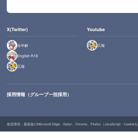
X(Twitter)
Youtube
全年齢
広報
English R18
広報
採用情報（グループ一括採用）
推奨環境：最新版のMicrosoft Edge、Safari、Chrome、Firefox（JavaScript・Cooki