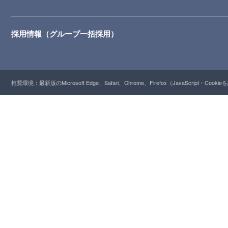
採用情報（グループ一括採用）
推奨環境：最新版のMicrosoft Edge、Safari、Chrome、Firefox（JavaScript・Cooki