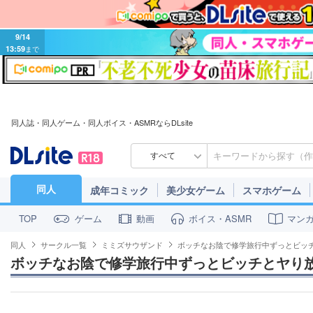
9/14
13:59
まで
同人誌・同人ゲーム・同人ボイス・ASMRならDLsite
すべて
同人
成年コミック
美少女ゲーム
スマホゲーム
ゲーム
動画
ボイス・ASMR
マン
TOP
同人
サークル一覧
ミミズサウザンド
ボッチなお陰で修学旅行中ずっとビッ
ボッチなお陰で修学旅行中ずっとビッチとヤり