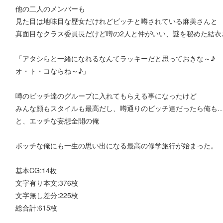
他の二人のメンバーも
見た目は地味目な歴女だけれどビッチと噂されている麻美さんと
真面目なクラス委員長だけど噂の2人と仲がいい、謎を秘めた結衣
「アタシらと一緒になれるなんてラッキーだと思っておきな～♪
オ・ト・コならね～♪」
噂のビッチ達のグループに入れてもらえる事になったけど
みんな顔もスタイルも最高だし、噂通りのビッチ達だったら俺も
と、エッチな妄想全開の俺
ボッチな俺にも一生の思い出になる最高の修学旅行が始まった。
基本CG:14枚
文字有り本文:376枚
文字無し差分:225枚
総合計:615枚