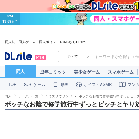
9/14
13:59
まで
同人誌・同人ゲーム・同人ボイス・ASMRならDLsite
すべて
同人
成年コミック
美少女ゲーム
スマホゲーム
ゲーム
動画
ボイス・ASMR
マン
TOP
同人
サークル一覧
ミミズサウザンド
ボッチなお陰で修学旅行中ずっとビッ
ボッチなお陰で修学旅行中ずっとビッチとヤり