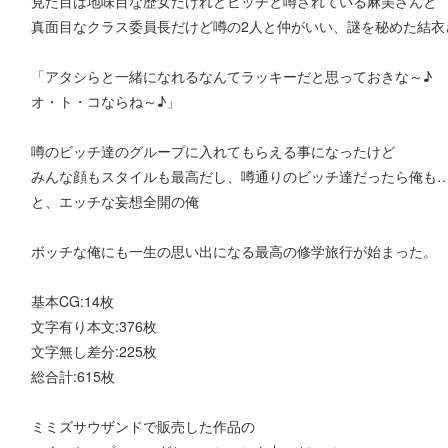
見た目は地味目な歴女だけれどビッチと噂されている麻美さんと
真面目なクラス委員長だけど噂の2人と仲がいい、謎を秘めた結衣
「アタシらと一緒になれるなんてラッキーだと思っておきな～♪
オ・ト・コならね～♪」
噂のビッチ達のグループに入れてもらえる事になったけど
みんな顔もスタイルも最高だし、噂通りのビッチ達だったら俺も
と、エッチな妄想全開の俺
ボッチな俺にも一生の思い出になる最高の修学旅行が始まった。
基本CG:14枚
文字有り本文:376枚
文字無し差分:225枚
総合計:615枚
ミミズサウザンドで販売した作品の