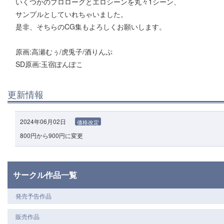
いくつかのプロローグとエロシーンを丸々1シーン、
サンプルとしていれちゃいました。
是非、そちらのCG集もよろしくお願いします。
原画:高瀬むぅ/虎兎子/酒りんぷ
SD原画:玉宿ぽんぽこ
更新情報
2024年06月02日
価格改定
800円から900円に変更
サークル作品一覧
発売予告作品
販売作品