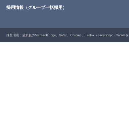
採用情報（グループ一括採用）
推奨環境：最新版のMicrosoft Edge、Safari、Chrome、Firefox（JavaScript・Cooki