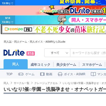
9/14
13:59
まで
同人誌・同人ゲーム・同人ボイス・ASMRならDLsite
すべて
同人
成年コミック
美少女ゲーム
スマホゲーム
ゲーム
動画
ボイス・ASMR
マン
TOP
同人
サークル一覧
クレージュアクセル
いいなり!催○学園～洗脳孕ませ・オ
いいなり!催○学園～洗脳孕ませ・オナペットガ