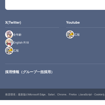
X(Twitter)
Youtube
全年齢
広報
English R18
広報
採用情報（グループ一括採用）
推奨環境：最新版のMicrosoft Edge、Safari、Chrome、Firefox（JavaScript・Cooki