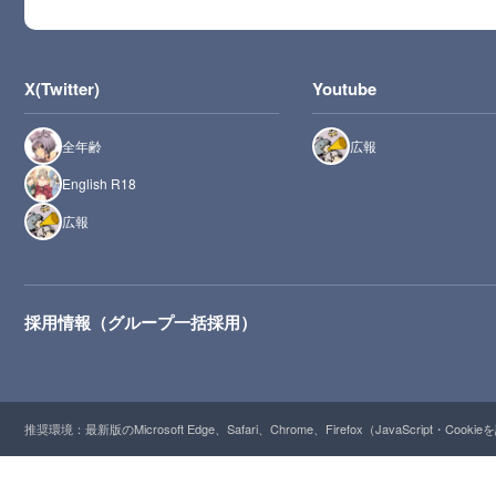
X(Twitter)
Youtube
全年齢
広報
English R18
広報
採用情報（グループ一括採用）
推奨環境：最新版のMicrosoft Edge、Safari、Chrome、Firefox（JavaScript・Cooki