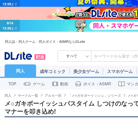
9/14
13:59
まで
同人誌・同人ゲーム・同人ボイス・ASMRならDLsite
すべて
同人
成年コミック
美少女ゲーム
スマホゲーム
ゲーム
動画
ボイス・ASMR
マン
TOP
同人
サークル一覧
アルカ一区
「メ○ガキボーイッシュ」シリーズ
メ○ガ
メ○ガキボーイッシュバスタイム しつけのなっ
マナーを叩き込め!