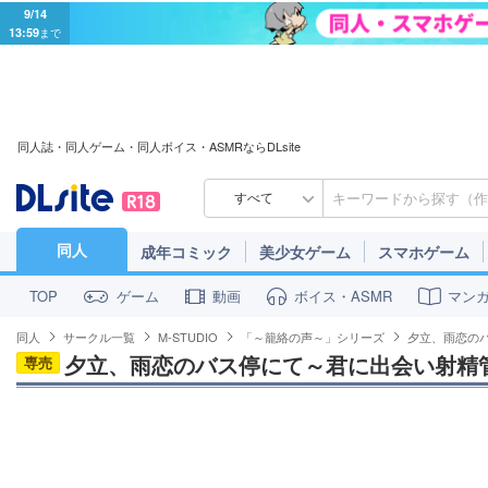
9/14
13:59
まで
同人誌・同人ゲーム・同人ボイス・ASMRならDLsite
すべて
同人
成年コミック
美少女ゲーム
スマホゲーム
ゲーム
動画
ボイス・ASMR
マン
TOP
同人
サークル一覧
M-STUDIO
「～籠絡の声～」シリーズ
夕立、雨恋の
夕立、雨恋のバス停にて～君に出会い射精
専売