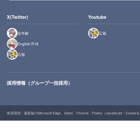
X(Twitter)
Youtube
全年齢
広報
English R18
広報
採用情報（グループ一括採用）
推奨環境：最新版のMicrosoft Edge、Safari、Chrome、Firefox（JavaScript・Cooki