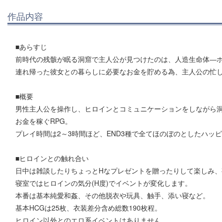
作品内容
■あらすじ
前時代の残骸が眠る洞窟で主人公が見つけたのは、人造生命体―
連れ帰った彼女との暮らしに必要なお金を貯める為、主人公の忙
■概要
男性主人公を操作し、ヒロインとコミュニケーションをしながら
お金を稼ぐRPG。
プレイ時間は2～3時間ほど、END3種で全てほのぼのとしたハッ
■ヒロインとの触れ合い
日中は雑談したりちょっとHなプレゼントを贈ったりして楽しみ
寝室ではヒロインの気分(H度)でイベントが変化します。
本番は基本純愛和姦、その他脱衣や玩具、触手、添い寝など。
基本HCGは25枚、衣装差分含め総数190枚程。
ヒロイン以外とのエロ系イベントはありません。