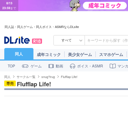
8/13
23:59
まで
同人誌・同人ゲーム・同人ボイス・ASMRならDLsite
すべて
同人
成年コミック
美少女ゲーム
スマホゲーム
ゲーム
動画
ボイス・ASMR
マン
TOP
同人
サークル一覧
snug*trug
Flufflap Life!
Flufflap Life!
専売