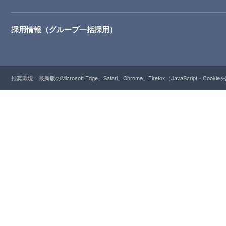
採用情報（グループ一括採用）
推奨環境：最新版のMicrosoft Edge、Safari、Chrome、Firefox（JavaScript・Cooki