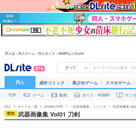
9/14
13:59
まで
同人誌・同人ゲーム・同人ボイス・ASMRならDLsite
すべて
同人
成年コミック
美少女ゲーム
スマホゲーム
ゲーム
動画
ボイス・ASMR
マン
TOP
同人
サークル一覧
GRANLORD
「武器画像集」シリーズ
武器画像集 Vol
武器画像集 Vol01 刀剣
専売