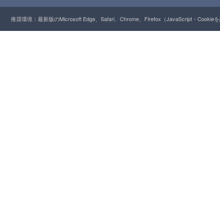
推奨環境：最新版のMicrosoft Edge、Safari、Chrome、Firefox（JavaScript・Cooki